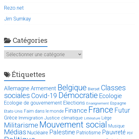
Rezo.net
Jim Sumkay
Catégories
Catégories
Étiquettes
Belgique
Classes
Allemagne
Armement
Bierset
Démocratie
sociales
Covid-19
Ecologie
Elections
Ecologie de gouvernement
Espagne
Enseignement
France
Futur
Finance
Faim dans le monde
Etats-Unis
Grèce
Immigration
Justice climatique
Liège
Littérature
Mouvement social
Militarisme
Musique
Médias
Palestine
Pauvreté
Nucléaire
Patriotisme
PDF