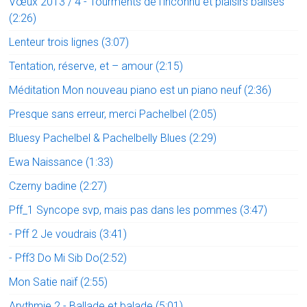
Vœux 2013 / 4 - Tourments de l'inconnu et plaisirs balisés
(2:26)
Lenteur trois lignes (3:07)
Tentation, réserve, et – amour (2:15)
Méditation Mon nouveau piano est un piano neuf (2:36)
Presque sans erreur, merci Pachelbel (2:05)
Bluesy Pachelbel & Pachelbelly Blues (2:29)
Ewa Naissance (1:33)
Czerny badine (2:27)
Pff_1 Syncope svp, mais pas dans les pommes (3:47)
- Pff 2 Je voudrais (3:41)
- Pff3 Do Mi Sib Do(2:52)
Mon Satie naïf (2:55)
Arythmie 2 - Ballade et balade (5:01)