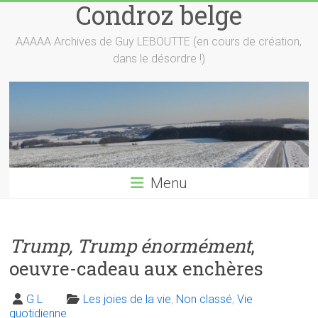
Condroz belge
Skip
to
content
AAAAA Archives de Guy LEBOUTTE (en cours de création,
dans le désordre !)
Menu
Trump, Trump énormément
,
oeuvre-cadeau aux enchères
G L
Les joies de la vie
,
Non classé
,
Vie
quotidienne