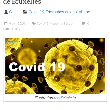
de Bruxelles
G L
Covid-19
,
Triomphes du capitalisme
9 avril 2020
Covid-19
,
Mouvement social
0
commentaire
Illustration
medicircle.in