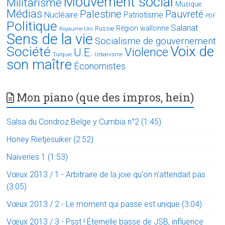
Mouvement social
Militarisme
Musique
Médias
Palestine
Pauvreté
Nucléaire
Patriotisme
PDF
Politique
Salariat
Région wallonne
Russie
Royaume-Uni
Sens de la vie
Socialisme de gouvernement
Voix de
Société
Violence
U.E.
Turquie
Urbanisme
son maître
Économistes
Mon piano (que des impros, hein)
Salsa du Condroz Belge y Cumbia n°2 (1:45)
Honey Rietjesuiker (2:52)
Naïveries 1 (1:53)
Vœux 2013 / 1 - Arbitraire de la joie qu'on n'attendait pas
(3:05)
Vœux 2013 / 2 - Le moment qui passe est unique (3:04)
Vœux 2013 / 3 - Psst ! Éternelle basse de JSB, influence