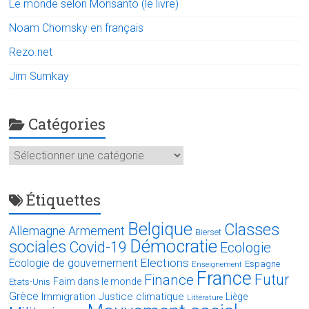
Le monde selon Monsanto (le livre)
Noam Chomsky en français
Rezo.net
Jim Sumkay
Catégories
Catégories
Étiquettes
Belgique
Classes
Allemagne
Armement
Bierset
Démocratie
sociales
Covid-19
Ecologie
Elections
Ecologie de gouvernement
Espagne
Enseignement
France
Futur
Finance
Faim dans le monde
Etats-Unis
Grèce
Immigration
Justice climatique
Liège
Littérature