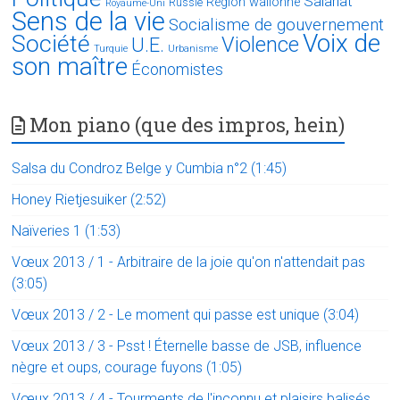
Salariat
Région wallonne
Russie
Royaume-Uni
Sens de la vie
Socialisme de gouvernement
Voix de
Société
Violence
U.E.
Turquie
Urbanisme
son maître
Économistes
Mon piano (que des impros, hein)
Salsa du Condroz Belge y Cumbia n°2 (1:45)
Honey Rietjesuiker (2:52)
Naïveries 1 (1:53)
Vœux 2013 / 1 - Arbitraire de la joie qu'on n'attendait pas
(3:05)
Vœux 2013 / 2 - Le moment qui passe est unique (3:04)
Vœux 2013 / 3 - Psst ! Éternelle basse de JSB, influence
nègre et oups, courage fuyons (1:05)
Vœux 2013 / 4 - Tourments de l'inconnu et plaisirs balisés