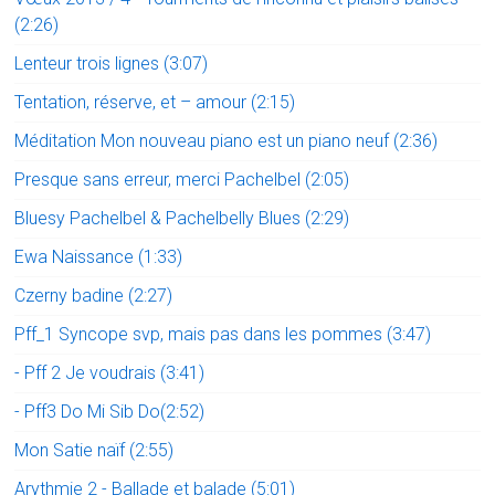
(2:26)
Lenteur trois lignes (3:07)
Tentation, réserve, et – amour (2:15)
Méditation Mon nouveau piano est un piano neuf (2:36)
Presque sans erreur, merci Pachelbel (2:05)
Bluesy Pachelbel & Pachelbelly Blues (2:29)
Ewa Naissance (1:33)
Czerny badine (2:27)
Pff_1 Syncope svp, mais pas dans les pommes (3:47)
- Pff 2 Je voudrais (3:41)
- Pff3 Do Mi Sib Do(2:52)
Mon Satie naïf (2:55)
Arythmie 2 - Ballade et balade (5:01)