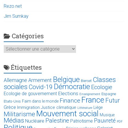
Rezo.net
Jim Sumkay
Catégories
Catégories
Étiquettes
Belgique
Classes
Allemagne
Armement
Bierset
Démocratie
sociales
Covid-19
Ecologie
Elections
Ecologie de gouvernement
Espagne
Enseignement
France
Futur
Finance
Faim dans le monde
Etats-Unis
Grèce
Immigration
Justice climatique
Liège
Littérature
Mouvement social
Militarisme
Musique
Médias
Palestine
Pauvreté
Nucléaire
Patriotisme
PDF
Politique