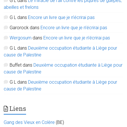
G L
dans
Le miracle de l’ail contre les piqûres de guêpes,
abeilles et frelons
G L
dans
Encore un livre que je n’écrirai pas
Garorock
dans
Encore un livre que je n’écrirai pas
Wergosum
dans
Encore un livre que je n’écrirai pas
G L
dans
Deuxième occupation étudiante à Liège pour
cause de Palestine
Buffet
dans
Deuxième occupation étudiante à Liège pour
cause de Palestine
G L
dans
Deuxième occupation étudiante à Liège pour
cause de Palestine
Liens
Gang des Vieux en Colère
(BE)