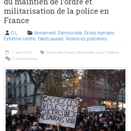
du maintien de l’ordre et
militarisation de la police en
France
G L
Armement
,
Démocratie
,
Droits humains
,
Extrême-centre
,
Gilets jaunes
,
Violences policières
11 avril 2023
Démocratie
,
France
,
Mouvement social
,
Violence
2 commentaires