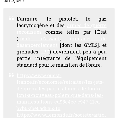
de l’Église » :
L’armure, le pistolet, le gaz
lacrymogène et des
armes de guerre
reconnues
comme telles par l’État
(
fusils d’assaut
,
grenades de
désencerclement
[dont les GML2]
, et
grenades
LBD
) deviennent peu à peu
partie intégrante de l’équipement
standard pour le maintien de l’ordre.
https://www.ouest-
france.fr/economie/retraites/les-jets-
de-grenades-par-les-forces-de-lordre-
font-a-nouveau-polemique-dans-les-
manifestations-ed95e4ec-c947-11ed-
b7b6-abe6ad8a6310
https://www.lemonde.fr/societe/articl