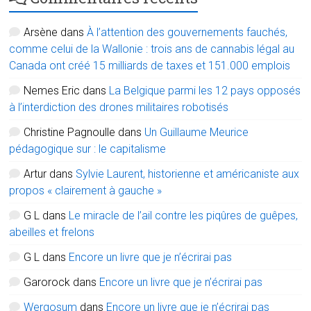
Arsène
dans
À l’attention des gouvernements fauchés,
comme celui de la Wallonie : trois ans de cannabis légal au
Canada ont créé 15 milliards de taxes et 151.000 emplois
Nemes Eric
dans
La Belgique parmi les 12 pays opposés
à l’interdiction des drones militaires robotisés
Christine Pagnoulle
dans
Un Guillaume Meurice
pédagogique sur : le capitalisme
Artur
dans
Sylvie Laurent, historienne et américaniste aux
propos « clairement à gauche »
G L
dans
Le miracle de l’ail contre les piqûres de guêpes,
abeilles et frelons
G L
dans
Encore un livre que je n’écrirai pas
Garorock
dans
Encore un livre que je n’écrirai pas
Wergosum
dans
Encore un livre que je n’écrirai pas