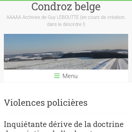
Condroz belge
Skip
to
content
AAAAA Archives de Guy LEBOUTTE (en cours de création,
dans le désordre !)
Menu
Violences policières
Inquiétante dérive de la doctrine