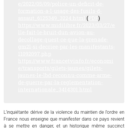
e/2022/05/09/police-un-deficit-de-
formation-a-l-usage-des-fusils-d-
assaut_6125349_3224.html
(
PDF
)
https://www.midilibre.fr/2023/03/27/e
lle-fait-le-bruit-dun-avion-au-
decollage-quest-ce-que-la-grenade-
gm2l-si-decriee-par-les-manifestants-
11092097.php
https://www.francetvinfo.fr/economi
e/transports/gilets-jaunes/gilets-
jaunes-le-lbd-reconnu-comme-arme-
de-guerre-par-la-reglementation-
internationale_3414301.html
L’inquiétante dérive de la violence du maintien de l’ordre en
France nous enseigne que manifester dans ce pays revient
à se mettre en danger, et un historique même succinct