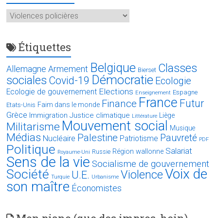
Catégories
Étiquettes
Belgique
Classes
Allemagne
Armement
Bierset
Démocratie
sociales
Covid-19
Ecologie
Elections
Ecologie de gouvernement
Espagne
Enseignement
France
Futur
Finance
Faim dans le monde
Etats-Unis
Grèce
Immigration
Justice climatique
Liège
Littérature
Mouvement social
Militarisme
Musique
Médias
Palestine
Pauvreté
Nucléaire
Patriotisme
PDF
Politique
Salariat
Région wallonne
Russie
Royaume-Uni
Sens de la vie
Socialisme de gouvernement
Voix de
Société
Violence
U.E.
Turquie
Urbanisme
son maître
Économistes