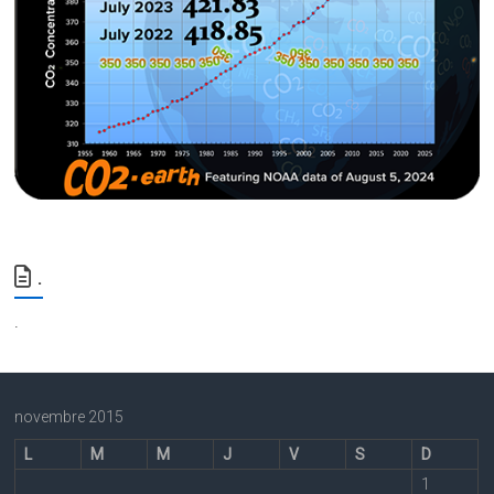
.
.
novembre 2015
L
M
M
J
V
S
D
1