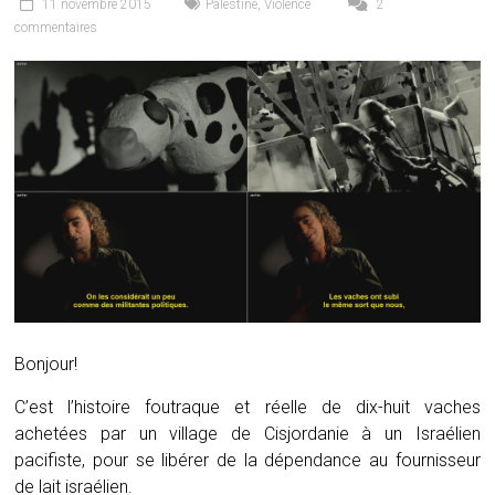
11 novembre 2015
Palestine
,
Violence
2
commentaires
Bonjour!
C’est l’histoire foutraque et réelle de dix-huit vaches
achetées par un village de Cisjordanie à un Israélien
pacifiste, pour se libérer de la dépendance au fournisseur
de lait israélien.