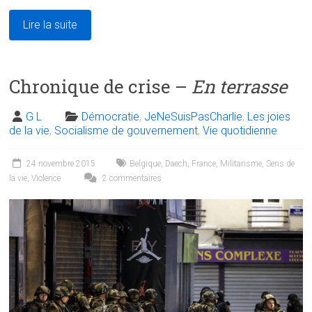
Lire la suite
Chronique de crise –
En terrasse
G L
Démocratie
,
JeNeSuisPasCharlie
,
Les joies
de la vie
,
Socialisme de gouvernement
,
Vie quotidienne
24 novembre 2015
Belgique
,
Daech
,
France
,
Militarisme
,
Sens de
la vie
,
Violence
2 commentaires