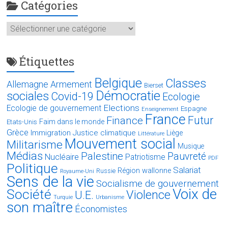
Catégories
Catégories
Étiquettes
Belgique
Classes
Allemagne
Armement
Bierset
Démocratie
sociales
Covid-19
Ecologie
Elections
Ecologie de gouvernement
Espagne
Enseignement
France
Futur
Finance
Faim dans le monde
Etats-Unis
Grèce
Immigration
Justice climatique
Liège
Littérature
Mouvement social
Militarisme
Musique
Médias
Palestine
Pauvreté
Nucléaire
Patriotisme
PDF
Politique
Salariat
Région wallonne
Russie
Royaume-Uni
Sens de la vie
Socialisme de gouvernement
Voix de
Société
Violence
U.E.
Turquie
Urbanisme
son maître
Économistes