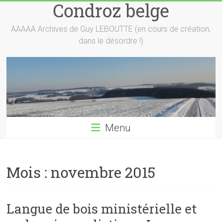
Condroz belge
Skip
to
content
AAAAA Archives de Guy LEBOUTTE (en cours de création,
dans le désordre !)
Menu
Mois :
novembre 2015
Langue de bois ministérielle et