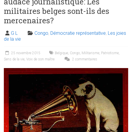
audace journalistique: Les
militaires belges sont-ils des
mercenaires?
G L
Congo
,
Démocratie représentative
,
Les joies
de la vie
25 novembre 2015
Belgique
,
Congo
,
Militarisme
,
Patriotisme
,
Sens de la vie
,
Voix de son maître
2 commentaires