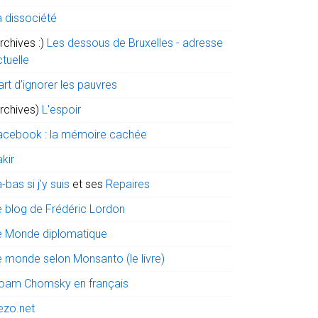
a dissociété
rchives :)
Les dessous de Bruxelles - adresse
tuelle
art d’ignorer les pauvres
archives)
L'espoir
acebook : la mémoire cachée
kir
-bas si j'y suis
et ses
Repaires
e blog de Frédéric Lordon
e Monde diplomatique
e monde selon Monsanto (le livre)
oam Chomsky en français
ezo.net