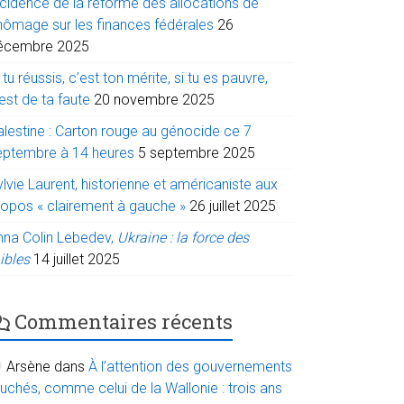
ncidence de la réforme des allocations de
hômage sur les finances fédérales
26
écembre 2025
 tu réussis, c’est ton mérite, si tu es pauvre,
est de ta faute
20 novembre 2025
alestine : Carton rouge au génocide ce 7
eptembre à 14 heures
5 septembre 2025
lvie Laurent, historienne et américaniste aux
ropos « clairement à gauche »
26 juillet 2025
nna Colin Lebedev,
Ukraine : la force des
ibles
14 juillet 2025
Commentaires récents
Arsène
dans
À l’attention des gouvernements
uchés, comme celui de la Wallonie : trois ans