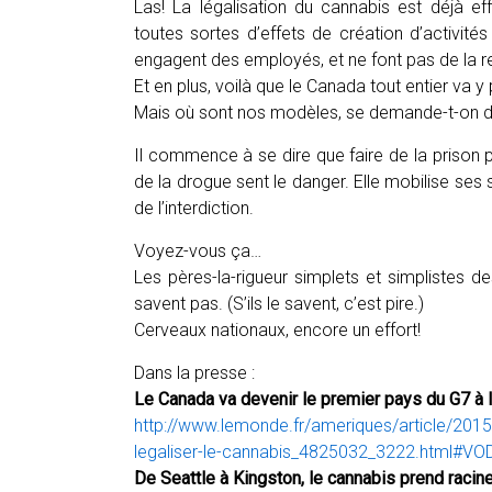
Las! La légalisation du cannabis est déjà ef
toutes sortes d’effets de création d’activit
engagent des employés, et ne font pas de la r
Et en plus, voilà que le Canada tout entier va y
Mais où sont nos modèles, se demande-t-on da
Il commence à se dire que faire de la prison p
de la drogue sent le danger. Elle mobilise ses 
de l’interdiction.
Voyez-vous ça…
Les pères-la-rigueur simplets et simplistes d
savent pas. (S’ils le savent, c’est pire.)
Cerveaux nationaux, encore un effort!
Dans la presse :
Le Canada va devenir le premier pays du G7 à l
http://www.lemonde.fr/ameriques/article/2015
legaliser-le-cannabis_4825032_3222.html#
De Seattle à Kingston, le cannabis prend racin