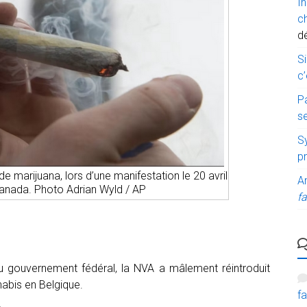
I
c
d
Si
c’
P
s
Sy
p
 marijuana, lors d’une manifestation le 20 avril
A
anada. Photo Adrian Wyld / AP
fa
 gouvernement fédéral, la NVA a mâlement réintroduit
nnabis en Belgique.
fa