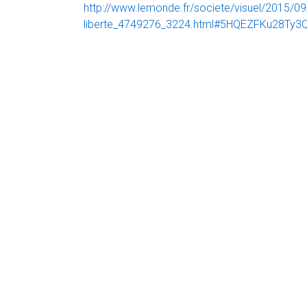
http://www.lemonde.fr/societe/visuel/2015/0
liberte_4749276_3224.html#5HQEZFKu28Ty3Q