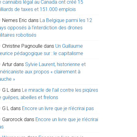
e cannabis légal au Canada ont créé 15
illiards de taxes et 151.000 emplois
Nemes Eric
dans
La Belgique parmi les 12
ays opposés à l’interdiction des drones
litaires robotisés
Christine Pagnoulle
dans
Un Guillaume
eurice pédagogique sur : le capitalisme
Artur
dans
Sylvie Laurent, historienne et
méricaniste aux propos « clairement à
auche »
G L
dans
Le miracle de l’ail contre les piqûres
 guêpes, abeilles et frelons
G L
dans
Encore un livre que je n’écrirai pas
Garorock
dans
Encore un livre que je n’écrirai
as