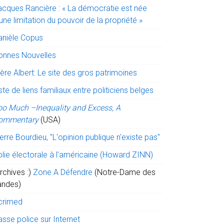
acques Rancière : « La démocratie est née
une limitation du pouvoir de la propriété »
anièle Copus
onnes Nouvelles
ère Albert: Le site des gros patrimoines
ste de liens familiaux entre politiciens belges
oo Much –Inequality and Excess, A
ommentary
(USA)
erre Bourdieu, "L'opinion publique n'existe pas"
olie électorale à l’américaine (Howard ZINN)
rchives :)
Zone A Défendre
(Notre-Dame des
andes)
crimed
sse police sur Internet