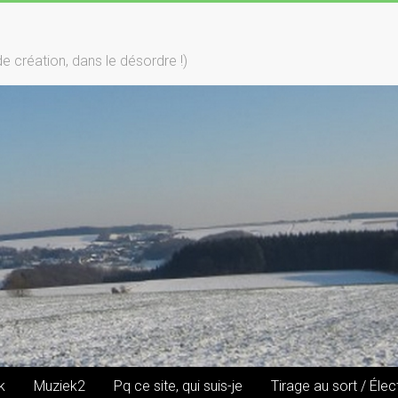
création, dans le désordre !)
k
Muziek2
Pq ce site, qui suis-je
Tirage au sort / Élec