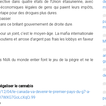
d
fective dans quatre états de l’Union étasunienne, avec
m
és économiques légales de gens qui paient leurs impôts,
etape pour des drogues plus dures.
 passer.
p
ns ce brillant gouvernement de droite dure.
mi
our un joint, c’est le moyen-âge. La mafia internationale
soutiens et arrose d’argent pas frais les lobbys en faveur
M
a
es NVA du monde entier font le jeu de la pègre et ne le
g
de
égaliser le cannabis
/12/04/le-canada-va-devenir-le-premier-pays-du-g7-a-
VOD7WXG7GoLcXqCi.99
p
e