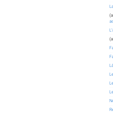
L
(a
ac
L’
(
F
Fa
Là
L
L
L
N
R