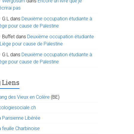
Wergosum
dans
Encore un livre que je
écrirai pas
G L
dans
Deuxième occupation étudiante à
iège pour cause de Palestine
Buffet
dans
Deuxième occupation étudiante
 Liège pour cause de Palestine
G L
dans
Deuxième occupation étudiante à
iège pour cause de Palestine
Liens
ang des Vieux en Colère
(BE)
cologiesociale.ch
a Parisienne Libérée
 feuille Charbinoise