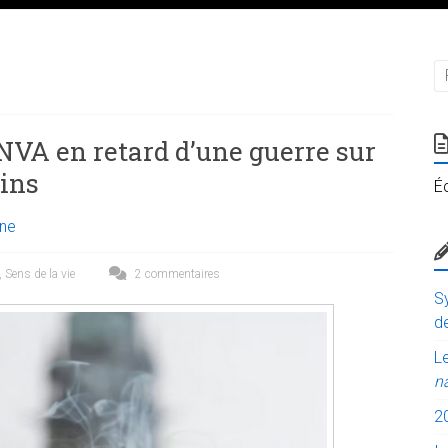
5
NVA en retard d’une guerre sur
ins
É
nne
,
Sens de la vie
2 commentaires
Sy
de
Le
n
2