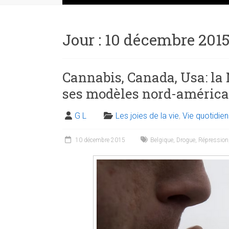
Jour :
10 décembre 201
Cannabis, Canada, Usa: la 
ses modèles nord-américa
G L
Les joies de la vie
,
Vie quotidie
10 décembre 2015
Belgique
,
Drogue
,
Répression