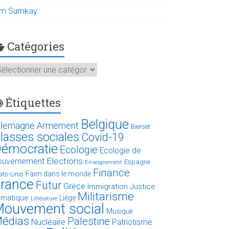
im Sumkay
Catégories
atégories
Étiquettes
Belgique
llemagne
Armement
Bierset
lasses sociales
Covid-19
émocratie
Ecologie
Ecologie de
Elections
ouvernement
Espagne
Enseignement
Finance
Faim dans le monde
ats-Unis
rance
Futur
Grèce
Immigration
Justice
Militarisme
limatique
Liège
Littérature
ouvement social
Musique
édias
Palestine
Nucléaire
Patriotisme