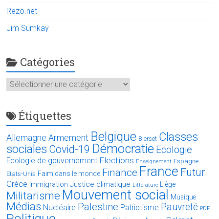
Rezo.net
Jim Sumkay
Catégories
Catégories
Étiquettes
Belgique
Classes
Allemagne
Armement
Bierset
Démocratie
sociales
Covid-19
Ecologie
Elections
Ecologie de gouvernement
Espagne
Enseignement
France
Futur
Finance
Faim dans le monde
Etats-Unis
Grèce
Immigration
Justice climatique
Liège
Littérature
Mouvement social
Militarisme
Musique
Médias
Palestine
Pauvreté
Nucléaire
Patriotisme
PDF
Politique