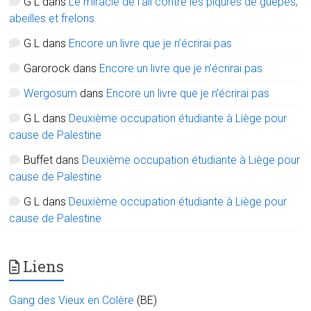
G L
dans
Le miracle de l’ail contre les piqûres de guêpes,
abeilles et frelons
G L
dans
Encore un livre que je n’écrirai pas
Garorock
dans
Encore un livre que je n’écrirai pas
Wergosum
dans
Encore un livre que je n’écrirai pas
G L
dans
Deuxième occupation étudiante à Liège pour
cause de Palestine
Buffet
dans
Deuxième occupation étudiante à Liège pour
cause de Palestine
G L
dans
Deuxième occupation étudiante à Liège pour
cause de Palestine
Liens
Gang des Vieux en Colère
(BE)