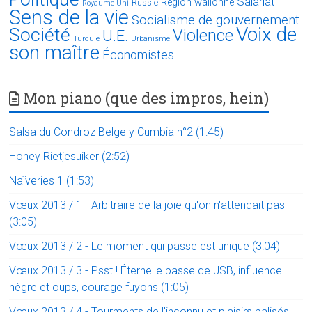
Salariat
Région wallonne
Russie
Royaume-Uni
Sens de la vie
Socialisme de gouvernement
Voix de
Société
Violence
U.E.
Turquie
Urbanisme
son maître
Économistes
Mon piano (que des impros, hein)
Salsa du Condroz Belge y Cumbia n°2 (1:45)
Honey Rietjesuiker (2:52)
Naïveries 1 (1:53)
Vœux 2013 / 1 - Arbitraire de la joie qu'on n'attendait pas
(3:05)
Vœux 2013 / 2 - Le moment qui passe est unique (3:04)
Vœux 2013 / 3 - Psst ! Éternelle basse de JSB, influence
nègre et oups, courage fuyons (1:05)
Vœux 2013 / 4 - Tourments de l'inconnu et plaisirs balisés