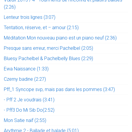
(2:26)
Lenteur trois lignes (3:07)
Tentation, réserve, et – amour (2:15)
Méditation Mon nouveau piano est un piano neuf (2:36)
Presque sans erreur, merci Pachelbel (2:05)
Bluesy Pachelbel & Pachelbelly Blues (2:29)
Ewa Naissance (1:33)
Czerny badine (2:27)
Pff_1 Syncope svp, mais pas dans les pommes (3:47)
- Pff 2 Je voudrais (3:41)
- Pff3 Do Mi Sib Do(2:52)
Mon Satie naïf (2:55)
Arythmie 2 - Ballade et balade (5:01)