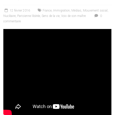
12 février 2016
France
,
Immigration
,
Médias
,
Mouvement social
,
Nucléaire
,
Parisienne libérée
,
Sens de la vie
,
Voix de son maître
0
commentaire