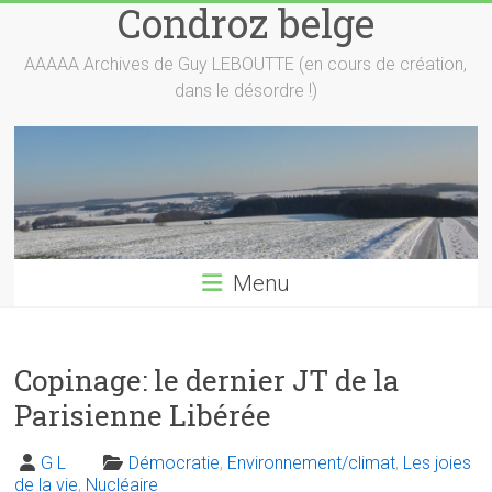
Condroz belge
Skip
to
content
AAAAA Archives de Guy LEBOUTTE (en cours de création,
dans le désordre !)
Menu
Copinage: le dernier JT de la
Parisienne Libérée
G L
Démocratie
,
Environnement/climat
,
Les joies
de la vie
,
Nucléaire