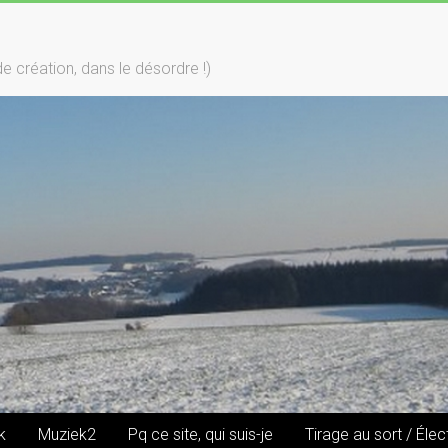
création, dans le désordre !)
k
Muziek2
Pq ce site, qui suis-je
Tirage au sort / Élec