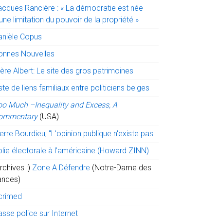
acques Rancière : « La démocratie est née
une limitation du pouvoir de la propriété »
anièle Copus
onnes Nouvelles
ère Albert: Le site des gros patrimoines
ste de liens familiaux entre politiciens belges
oo Much –Inequality and Excess, A
ommentary
(USA)
erre Bourdieu, "L'opinion publique n'existe pas"
olie électorale à l’américaine (Howard ZINN)
rchives :)
Zone A Défendre
(Notre-Dame des
andes)
crimed
sse police sur Internet