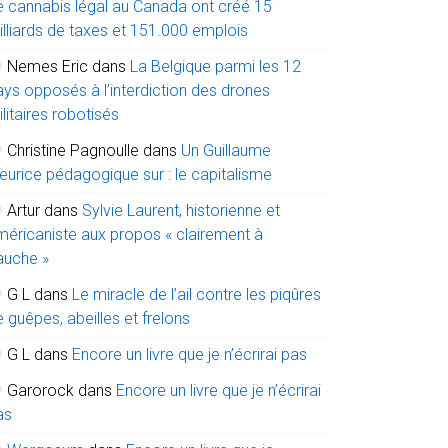
e cannabis légal au Canada ont créé 15
illiards de taxes et 151.000 emplois
Nemes Eric
dans
La Belgique parmi les 12
ays opposés à l’interdiction des drones
litaires robotisés
Christine Pagnoulle
dans
Un Guillaume
eurice pédagogique sur : le capitalisme
Artur
dans
Sylvie Laurent, historienne et
méricaniste aux propos « clairement à
auche »
G L
dans
Le miracle de l’ail contre les piqûres
 guêpes, abeilles et frelons
G L
dans
Encore un livre que je n’écrirai pas
Garorock
dans
Encore un livre que je n’écrirai
as