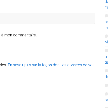
d
m
p
mi
e à mon commentaire.
M
a
g
bles.
En savoir plus sur la façon dont les données de vos
de
p