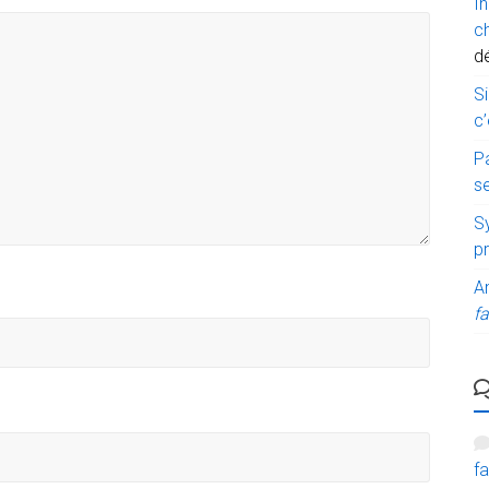
I
c
d
Si
c’
P
s
Sy
p
A
fa
fa