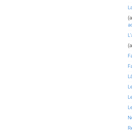
L
(a
ac
L’
(
F
Fa
Là
L
L
L
N
R