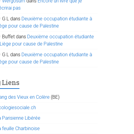
Wergosum
dans
Encore un livre que je
écrirai pas
G L
dans
Deuxième occupation étudiante à
iège pour cause de Palestine
Buffet
dans
Deuxième occupation étudiante
 Liège pour cause de Palestine
G L
dans
Deuxième occupation étudiante à
iège pour cause de Palestine
Liens
ang des Vieux en Colère
(BE)
cologiesociale.ch
a Parisienne Libérée
 feuille Charbinoise