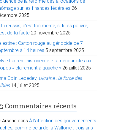
ncidence de la réforme des allocations de
hômage sur les finances fédérales
26
écembre 2025
 tu réussis, c’est ton mérite, si tu es pauvre,
est de ta faute
20 novembre 2025
alestine : Carton rouge au génocide ce 7
eptembre à 14 heures
5 septembre 2025
lvie Laurent, historienne et américaniste aux
ropos « clairement à gauche »
26 juillet 2025
nna Colin Lebedev,
Ukraine : la force des
ibles
14 juillet 2025
Commentaires récents
Arsène
dans
À l’attention des gouvernements
uchés, comme celui de la Wallonie : trois ans