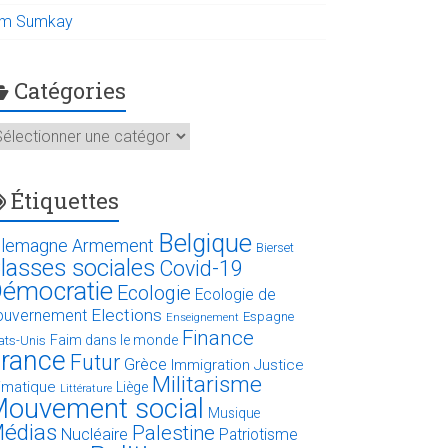
im Sumkay
Catégories
atégories
Étiquettes
Belgique
llemagne
Armement
Bierset
lasses sociales
Covid-19
émocratie
Ecologie
Ecologie de
Elections
ouvernement
Espagne
Enseignement
Finance
Faim dans le monde
ats-Unis
rance
Futur
Grèce
Immigration
Justice
Militarisme
limatique
Liège
Littérature
ouvement social
Musique
édias
Palestine
Nucléaire
Patriotisme