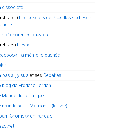
a dissociété
rchives :)
Les dessous de Bruxelles - adresse
tuelle
art d’ignorer les pauvres
archives)
L'espoir
acebook : la mémoire cachée
kir
-bas si j'y suis
et ses
Repaires
e blog de Frédéric Lordon
e Monde diplomatique
e monde selon Monsanto (le livre)
oam Chomsky en français
ezo.net