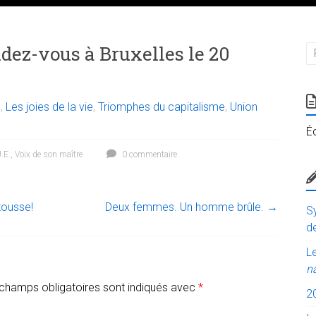
dez-vous à Bruxelles le 20
e
,
Les joies de la vie
,
Triomphes du capitalisme
,
Union
É
.E.
,
Voix de son maître
0 commentaire
tousse!
Deux femmes. Un homme brûle.
→
Sy
de
Le
n
champs obligatoires sont indiqués avec
*
2