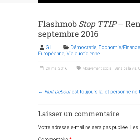
Flashmob
Stop TTIP
– Ren
septembre 2016
G L
Démocratie
,
Economie/Financ
Européenne
,
Vie quotidienne
29 mai 2016
Mouvement social
,
Sens de la vie
,
U
←
Nuit Debout
est toujours là, et personne ne 
Laisser un commentaire
Votre adresse e-mail ne sera pas publiée.
Les 
Commentaire
*