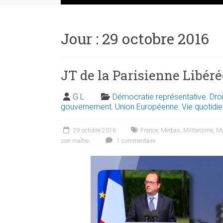
Jour :
29 octobre 2016
JT de la Parisienne Libéré
G L
Démocratie représentative
,
Dro
gouvernement
,
Union Européenne
,
Vie quotidi
29 octobre 2016
France
,
Médias
,
Militarisme
,
Mo
son maître
1 commentaire