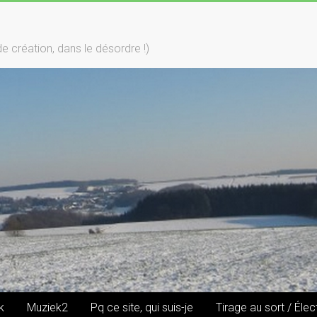
création, dans le désordre !)
k
Muziek2
Pq ce site, qui suis-je
Tirage au sort / Élec