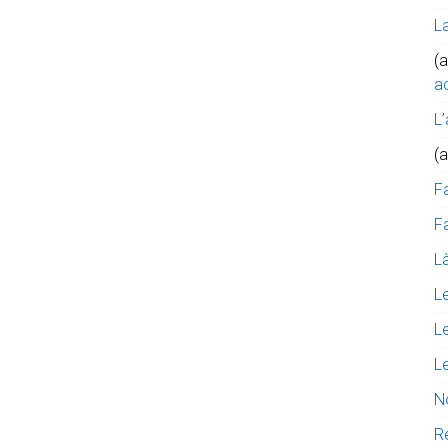
L
(a
ac
L’
(
F
Fa
Là
L
L
L
N
R