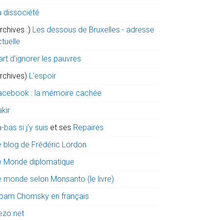
a dissociété
rchives :)
Les dessous de Bruxelles - adresse
tuelle
art d’ignorer les pauvres
archives)
L'espoir
acebook : la mémoire cachée
kir
-bas si j'y suis
et ses
Repaires
e blog de Frédéric Lordon
e Monde diplomatique
e monde selon Monsanto (le livre)
oam Chomsky en français
ezo.net