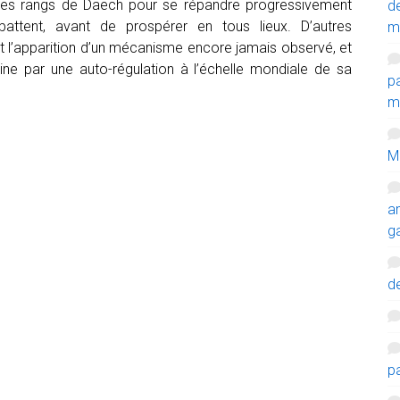
 les rangs de Daech pour se répandre progressivement
d
attent, avant de prospérer en tous lieux. D’autres
m
t l’apparition d’un mécanisme encore jamais observé, et
e par une auto-régulation à l’échelle mondiale de sa
p
mi
M
a
g
de
p