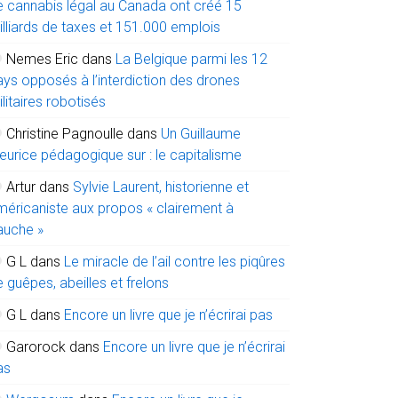
e cannabis légal au Canada ont créé 15
illiards de taxes et 151.000 emplois
Nemes Eric
dans
La Belgique parmi les 12
ays opposés à l’interdiction des drones
litaires robotisés
Christine Pagnoulle
dans
Un Guillaume
eurice pédagogique sur : le capitalisme
Artur
dans
Sylvie Laurent, historienne et
méricaniste aux propos « clairement à
auche »
G L
dans
Le miracle de l’ail contre les piqûres
 guêpes, abeilles et frelons
G L
dans
Encore un livre que je n’écrirai pas
Garorock
dans
Encore un livre que je n’écrirai
as