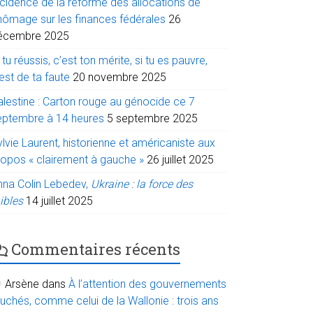
ncidence de la réforme des allocations de
hômage sur les finances fédérales
26
écembre 2025
 tu réussis, c’est ton mérite, si tu es pauvre,
est de ta faute
20 novembre 2025
alestine : Carton rouge au génocide ce 7
eptembre à 14 heures
5 septembre 2025
lvie Laurent, historienne et américaniste aux
ropos « clairement à gauche »
26 juillet 2025
nna Colin Lebedev,
Ukraine : la force des
ibles
14 juillet 2025
Commentaires récents
Arsène
dans
À l’attention des gouvernements
uchés, comme celui de la Wallonie : trois ans