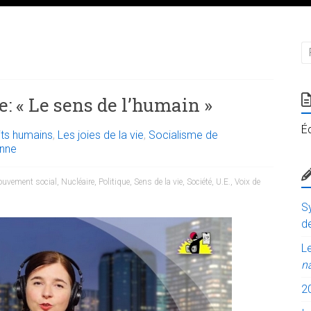
e: « Le sens de l’humain »
É
its humains
,
Les joies de la vie
,
Socialisme de
enne
uvement social
,
Nucléaire
,
Politique
,
Sens de la vie
,
Société
,
U.E.
,
Voix de
Sy
de
Le
n
2