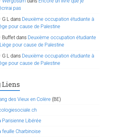
Wergosum
dans
Encore un livre que je
écrirai pas
G L
dans
Deuxième occupation étudiante à
iège pour cause de Palestine
Buffet
dans
Deuxième occupation étudiante
 Liège pour cause de Palestine
G L
dans
Deuxième occupation étudiante à
iège pour cause de Palestine
Liens
ang des Vieux en Colère
(BE)
cologiesociale.ch
a Parisienne Libérée
 feuille Charbinoise