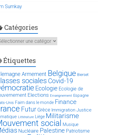
im Sumkay
Catégories
atégories
Étiquettes
Belgique
llemagne
Armement
Bierset
lasses sociales
Covid-19
émocratie
Ecologie
Ecologie de
Elections
ouvernement
Espagne
Enseignement
Finance
Faim dans le monde
ats-Unis
rance
Futur
Grèce
Immigration
Justice
Militarisme
limatique
Liège
Littérature
ouvement social
Musique
édias
Palestine
Nucléaire
Patriotisme