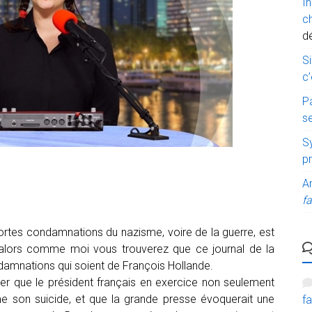
I
c
d
Si
c’
P
s
Sy
p
A
fa
rtes condamnations du nazisme, voire de la guerre, est
alors comme moi vous trouverez que ce journal de la
ndamnations qui soient de François Hollande.
ner que le président français en exercice non seulement
me son suicide, et que la grande presse évoquerait une
fa