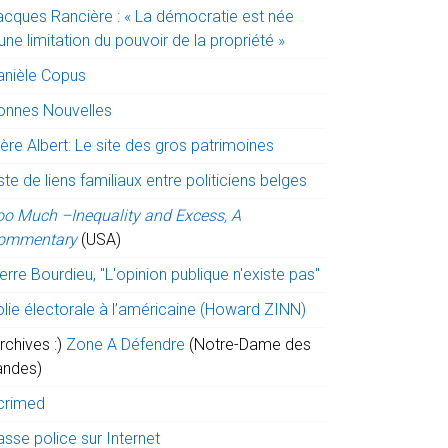
acques Rancière : « La démocratie est née
une limitation du pouvoir de la propriété »
anièle Copus
onnes Nouvelles
ère Albert: Le site des gros patrimoines
ste de liens familiaux entre politiciens belges
oo Much –Inequality and Excess, A
ommentary
(USA)
erre Bourdieu, "L'opinion publique n'existe pas"
olie électorale à l’américaine (Howard ZINN)
rchives :)
Zone A Défendre
(Notre-Dame des
andes)
crimed
sse police sur Internet