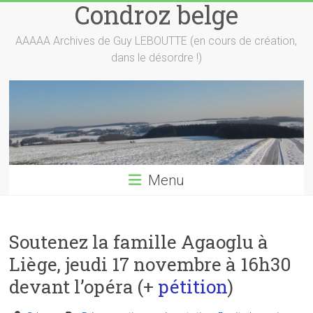
Condroz belge
Skip
to
content
AAAAA Archives de Guy LEBOUTTE (en cours de création,
dans le désordre !)
Menu
Soutenez la famille Agaoglu à
Liège, jeudi 17 novembre à 16h30
devant l’opéra (+
pétition
)