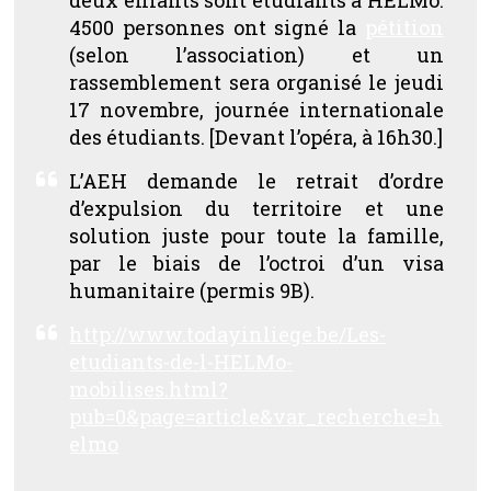
4500 personnes ont signé la
pétition
(selon l’association) et un
rassemblement sera organisé le jeudi
17 novembre, journée internationale
des étudiants.
[Devant l’opéra, à 16h30.]
L’AEH demande le retrait d’ordre
d’expulsion du territoire et une
solution juste pour toute la famille,
par le biais de l’octroi d’un visa
humanitaire (permis 9B).
http://www.todayinliege.be/Les-
etudiants-de-l-HELMo-
mobilises.html?
pub=0&page=article&var_recherche=h
elmo