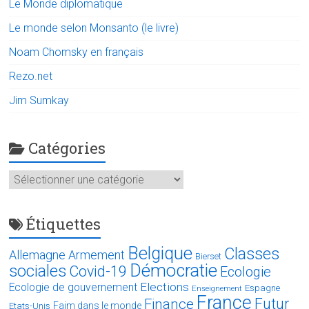
Le Monde diplomatique
Le monde selon Monsanto (le livre)
Noam Chomsky en français
Rezo.net
Jim Sumkay
Catégories
Catégories
Étiquettes
Belgique
Classes
Allemagne
Armement
Bierset
Démocratie
sociales
Covid-19
Ecologie
Elections
Ecologie de gouvernement
Espagne
Enseignement
France
Futur
Finance
Faim dans le monde
Etats-Unis