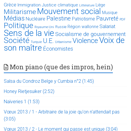
Grèce
Immigration
Justice climatique
Liège
Littérature
Mouvement social
Militarisme
Musique
Médias
Palestine
Pauvreté
Nucléaire
Patriotisme
PDF
Politique
Salariat
Région wallonne
Russie
Royaume-Uni
Sens de la vie
Socialisme de gouvernement
Voix de
Société
Violence
U.E.
Turquie
Urbanisme
son maître
Économistes
Mon piano (que des impros, hein)
Salsa du Condroz Belge y Cumbia n°2 (1:45)
Honey Rietjesuiker (2:52)
Naïveries 1 (1:53)
Vœux 2013 / 1 - Arbitraire de la joie qu'on n'attendait pas
(3:05)
Vœux 2013 / 2 - Le moment qui passe est unique (3:04)