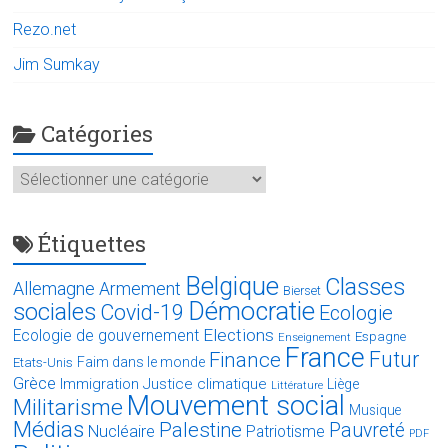
Rezo.net
Jim Sumkay
Catégories
Catégories
Étiquettes
Belgique
Classes
Allemagne
Armement
Bierset
Démocratie
sociales
Covid-19
Ecologie
Elections
Ecologie de gouvernement
Espagne
Enseignement
France
Futur
Finance
Faim dans le monde
Etats-Unis
Grèce
Immigration
Justice climatique
Liège
Littérature
Mouvement social
Militarisme
Musique
Médias
Palestine
Pauvreté
Nucléaire
Patriotisme
PDF