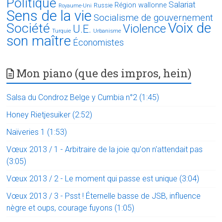
Politique
Salariat
Région wallonne
Russie
Royaume-Uni
Sens de la vie
Socialisme de gouvernement
Voix de
Société
Violence
U.E.
Turquie
Urbanisme
son maître
Économistes
Mon piano (que des impros, hein)
Salsa du Condroz Belge y Cumbia n°2 (1:45)
Honey Rietjesuiker (2:52)
Naïveries 1 (1:53)
Vœux 2013 / 1 - Arbitraire de la joie qu'on n'attendait pas
(3:05)
Vœux 2013 / 2 - Le moment qui passe est unique (3:04)
Vœux 2013 / 3 - Psst ! Éternelle basse de JSB, influence
nègre et oups, courage fuyons (1:05)