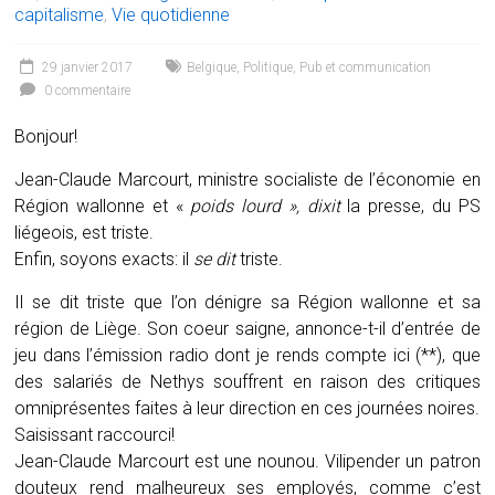
capitalisme
,
Vie quotidienne
29 janvier 2017
Belgique
,
Politique
,
Pub et communication
0 commentaire
Bonjour!
Jean-Claude Marcourt, ministre socialiste de l’économie en
Région wallonne et «
poids lourd »,
dixit
la presse, du PS
liégeois, est triste.
Enfin, soyons exacts: il
se dit
triste.
Il se dit triste que l’on dénigre sa Région wallonne et sa
région de Liège. Son coeur saigne, annonce-t-il d’entrée de
jeu dans l’émission radio dont je rends compte ici (**), que
des salariés de Nethys souffrent en raison des critiques
omniprésentes faites à leur direction en ces journées noires.
Saisissant raccourci!
Jean-Claude Marcourt est une nounou. Vilipender un patron
douteux rend malheureux ses employés, comme c’est