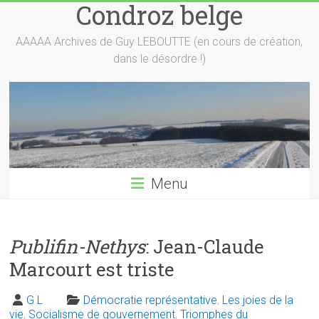
Condroz belge
Skip
to
content
AAAAA Archives de Guy LEBOUTTE (en cours de création,
dans le désordre !)
Menu
Publifin-Nethys
: Jean-Claude
Marcourt est triste
G L
Démocratie représentative
,
Les joies de la
vie
,
Socialisme de gouvernement
,
Triomphes du