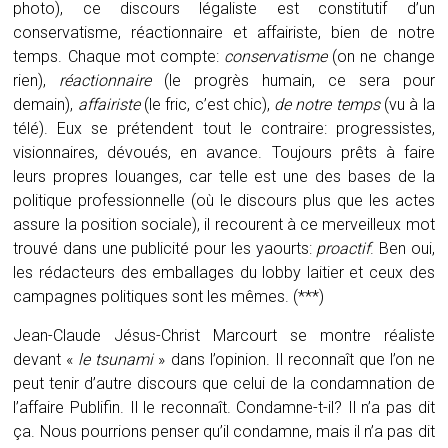
photo), ce discours légaliste est constitutif d’un
conservatisme, réactionnaire et affairiste, bien de notre
temps. Chaque mot compte:
conservatisme
(on ne change
rien),
réactionnaire
(le progrès humain, ce sera pour
demain),
affairiste
(le fric, c’est chic),
de notre temps
(vu à la
télé). Eux se prétendent tout le contraire: progressistes,
visionnaires, dévoués, en avance. Toujours prêts à faire
leurs propres louanges, car telle est une des bases de la
politique professionnelle (où le discours plus que les actes
assure la position sociale), il recourent à ce merveilleux mot
trouvé dans une publicité pour les yaourts:
proactif
. Ben oui,
les rédacteurs des emballages du lobby laitier et ceux des
campagnes politiques sont les mêmes. (***)
Jean-Claude Jésus-Christ Marcourt se montre réaliste
devant «
le tsunami
» dans l’opinion. Il reconnaît que l’on ne
peut tenir d’autre discours que celui de la condamnation de
l’affaire Publifin. Il le reconnaît. Condamne-t-il? Il n’a pas dit
ça. Nous pourrions penser qu’il condamne, mais il n’a pas dit