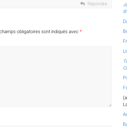
Répondre
J
d’
D
B
champs obligatoires sont indiqués avec
*
Fr
Li
T
C
Pi
F
(a
L
A
Ba