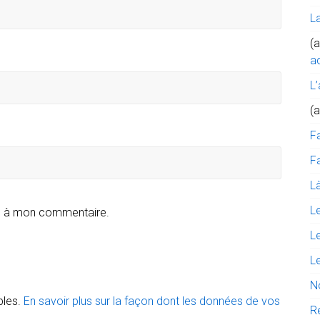
L
(a
ac
L’
(
F
Fa
Là
L
e à mon commentaire.
L
L
N
bles.
En savoir plus sur la façon dont les données de vos
R