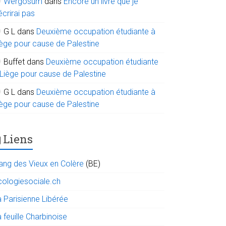
Wergosum
dans
Encore un livre que je
écrirai pas
G L
dans
Deuxième occupation étudiante à
iège pour cause de Palestine
Buffet
dans
Deuxième occupation étudiante
 Liège pour cause de Palestine
G L
dans
Deuxième occupation étudiante à
iège pour cause de Palestine
Liens
ang des Vieux en Colère
(BE)
cologiesociale.ch
a Parisienne Libérée
 feuille Charbinoise