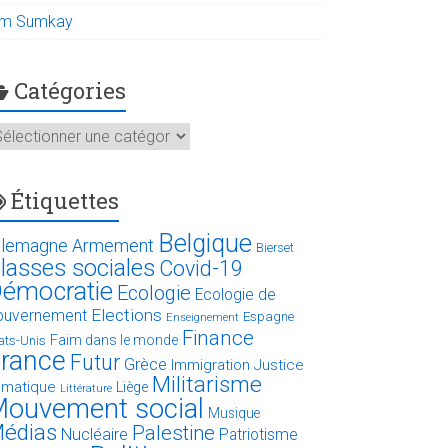
im Sumkay
Catégories
atégories
Étiquettes
Belgique
llemagne
Armement
Bierset
lasses sociales
Covid-19
émocratie
Ecologie
Ecologie de
Elections
ouvernement
Espagne
Enseignement
Finance
Faim dans le monde
ats-Unis
rance
Futur
Grèce
Immigration
Justice
Militarisme
limatique
Liège
Littérature
ouvement social
Musique
édias
Palestine
Nucléaire
Patriotisme