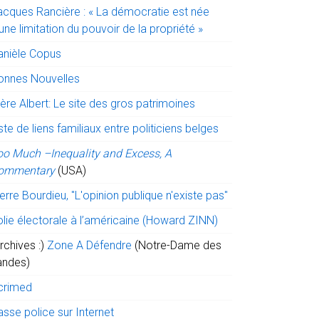
acques Rancière : « La démocratie est née
une limitation du pouvoir de la propriété »
anièle Copus
onnes Nouvelles
ère Albert: Le site des gros patrimoines
ste de liens familiaux entre politiciens belges
oo Much –Inequality and Excess, A
ommentary
(USA)
erre Bourdieu, "L'opinion publique n'existe pas"
olie électorale à l’américaine (Howard ZINN)
rchives :)
Zone A Défendre
(Notre-Dame des
andes)
crimed
sse police sur Internet