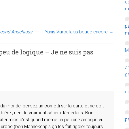
d
m
p
econd Anschluss
Yanis Varoufakis bouge encore
→
mi
M
peu de logique – Je ne suis pas
a
g
de
.
du monde, pensez un confetti sur la carte et ne doit
 bière ; rien de vraiment sérieux là-dedans. Bon
p
isiter mais c’est quand même un peu une arnaque vu
 l’Europe (bon Mannekenpis ça les fait rigoler toujours