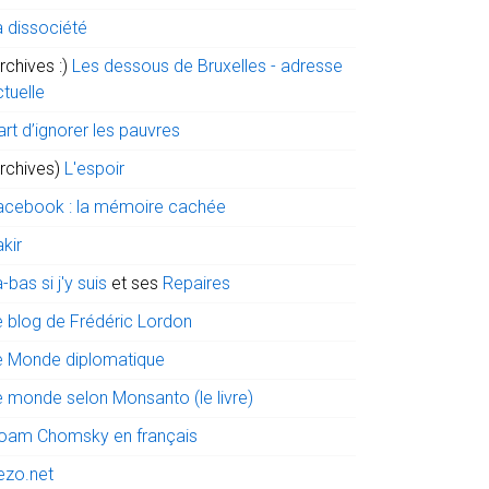
a dissociété
rchives :)
Les dessous de Bruxelles - adresse
tuelle
art d’ignorer les pauvres
archives)
L'espoir
acebook : la mémoire cachée
kir
-bas si j'y suis
et ses
Repaires
e blog de Frédéric Lordon
e Monde diplomatique
e monde selon Monsanto (le livre)
oam Chomsky en français
ezo.net