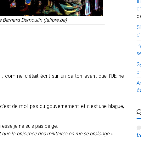
I
c
d
 Bernard Demoulin (lalibre.be)
Si
c’
P
s
Sy
p
 , comme c’était écrit sur un carton avant que l’UE ne
A
fa
, c’est de moi, pas du gouvernement, et c’est une blague,
resse je ne suis pas belge.
 que la présence des militaires en rue se prolonge
» .
fa