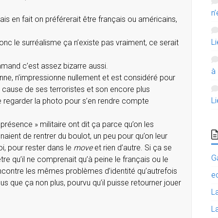
n’
s en fait on préférerait être français ou américains,
L
donc le surréalisme ça n’existe pas vraiment, ce serait
lamand c’est assez bizarre aussi.
à
onne, n’impressionne nullement et est considéré pour
cause de ses terroristes et son encore plus
L
t de regarder la photo pour s’en rendre compte
résence » militaire ont dit ça parce qu’on les
aient de rentrer du boulot, un peu pour qu’on leur
oi, pour rester dans le
move
et rien d’autre. Si ça se
G
tre qu’il ne comprenait qu’à peine le français ou le
contre les mêmes problèmes d’identité qu’autrefois
e
s que ça non plus, pourvu qu’il puisse retourner jouer
L
La