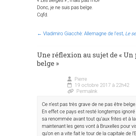
«
Les Belges
» , mais pas moi!
Donc, je ne suis pas belge.
Cqfd.
←
Vladimiro Giacchè: Allemagne de l’est,
Le s
Une réflexion au sujet de «
Un 
belge
»
Pierre
19 octobre 2017 à 22h42
Permalink
Ce n’est pas très grave de ne pas être belge
En effet ce pays est resté longtemps ignoré 
sa renommée avant tout qu’aux frites et à la
maintenant les gens vont à Bruxelles pour v
qu’on en a vite fait le tour de la capitale de