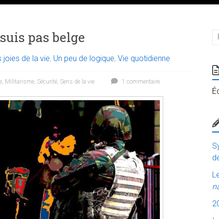
suis pas belge
 joies de la vie
,
Un peu de logique
,
Vie quotidienne
e
,
Militarisme
,
Sécurité
,
Sens de la vie
1 commentaire
É
Sy
de
Le
n
2