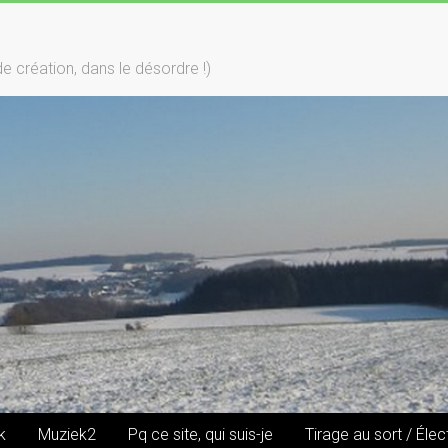
création, dans le désordre !)
k
Muziek2
Pq ce site, qui suis-je
Tirage au sort / Élec