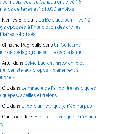
e cannabis légal au Canada ont créé 15
illiards de taxes et 151.000 emplois
Nemes Eric
dans
La Belgique parmi les 12
ays opposés à l’interdiction des drones
litaires robotisés
Christine Pagnoulle
dans
Un Guillaume
eurice pédagogique sur : le capitalisme
Artur
dans
Sylvie Laurent, historienne et
méricaniste aux propos « clairement à
auche »
G L
dans
Le miracle de l’ail contre les piqûres
 guêpes, abeilles et frelons
G L
dans
Encore un livre que je n’écrirai pas
Garorock
dans
Encore un livre que je n’écrirai
as