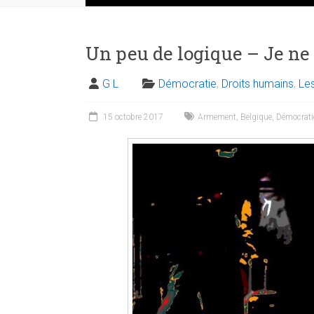
Un peu de logique – Je ne 
G L
Démocratie
,
Droits humains
,
Les
15 octobre 2017
Armement
,
Belgique
,
Démocrati