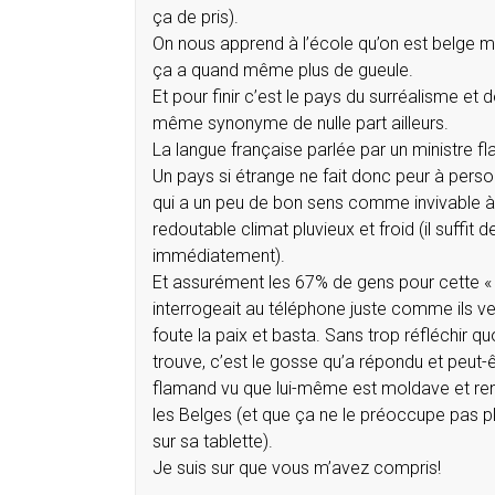
ça de pris).
On nous apprend à l’école qu’on est belge mai
ça a quand même plus de gueule.
Et pour finir c’est le pays du surréalisme et 
même synonyme de nulle part ailleurs.
La langue française parlée par un ministre f
Un pays si étrange ne fait donc peur à pers
qui a un peu de bon sens comme invivable à 
redoutable climat pluvieux et froid (il suffi
immédiatement).
Et assurément les 67% de gens pour cette « p
interrogeait au téléphone juste comme ils ven
foute la paix et basta. Sans trop réfléchir qu
trouve, c’est le gosse qu’a répondu et peut-ê
flamand vu que lui-même est moldave et ren
les Belges (et que ça ne le préoccupe pas plu
sur sa tablette).
Je suis sur que vous m’avez compris!