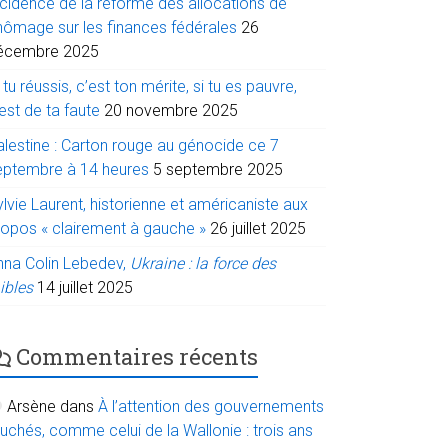
ncidence de la réforme des allocations de
hômage sur les finances fédérales
26
écembre 2025
 tu réussis, c’est ton mérite, si tu es pauvre,
est de ta faute
20 novembre 2025
alestine : Carton rouge au génocide ce 7
eptembre à 14 heures
5 septembre 2025
lvie Laurent, historienne et américaniste aux
ropos « clairement à gauche »
26 juillet 2025
nna Colin Lebedev,
Ukraine : la force des
ibles
14 juillet 2025
Commentaires récents
Arsène
dans
À l’attention des gouvernements
uchés, comme celui de la Wallonie : trois ans