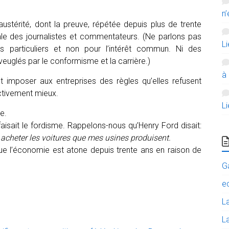
n’
austérité, dont la preuve, répétée depuis plus de trente
cale des journalistes et commentateurs. (Ne parlons pas
L
ts particuliers et non pour l’intérêt commun. Ni des
veuglés par le conformisme et la carrière.)
à
ut imposer aux entreprises des règles qu’elles refusent
ectivement mieux.
L
e.
aisait le fordisme. Rappelons-nous qu’Henry Ford disait:
t acheter les voitures que mes usines produisent.
ue l’économie est atone depuis trente ans en raison de
G
e
L
La