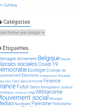
im Sumkay
Catégories
atégories
Étiquettes
Belgique
llemagne
Armement
Bierset
lasses sociales
Covid-19
émocratie
Ecologie
Ecologie de
Elections
ouvernement
Espagne
Enseignement
Finance
Faim dans le monde
ats-Unis
rance
Futur
Grèce
Immigration
Justice
Militarisme
limatique
Liège
Littérature
ouvement social
Musique
édias
Palestine
Nucléaire
Patriotisme