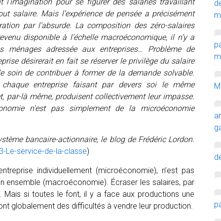
t l’imagination pour se figurer des salariés travaillant
d
out salaire. Mais l’expérience de pensée a précisément
m
ration par l’absurde. La composition des zéro-salaires
venu disponible à l’échelle macroéconomique, il n’y a
p
s ménages adressée aux entreprises… Problème de
mi
ise désirerait en fait se réserver le privilège du salaire
 le soin de contribuer à former de la demande solvable.
, chaque entreprise faisant par devers soi le même
M
t, par-là même, produisent collectivement leur impasse.
onomie n’est pas simplement de la microéconomie
a
g
ystème bancaire-actionnaire, le blog de Frédéric Lordon.
3-Le-service-de-la-classe
)
de
treprise individuellement (microéconomie), n’est pas
 ensemble (macroéconomie). Écraser les salaires, par
 Mais si toutes le font, il y a face aux productions une
p
ront globalement des difficultés à vendre leur production.