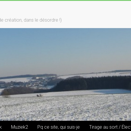
création, dans le désordre !)
k
Muziek2
Pq ce site, qui suis-je
Tirage au sort / Élec