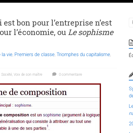
 est bon pour l’entreprise n’est
our l’économie, ou
Le sophisme
 la vie
,
Premiers de classe
,
Triomphes du capitalisme
,
É
,
Société
,
Voix de son maître
0 commentaire
Sy
de
Le
n
2