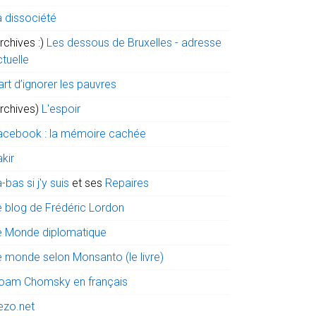
a dissociété
rchives :)
Les dessous de Bruxelles - adresse
tuelle
art d’ignorer les pauvres
archives)
L'espoir
acebook : la mémoire cachée
kir
-bas si j'y suis
et ses
Repaires
e blog de Frédéric Lordon
e Monde diplomatique
e monde selon Monsanto (le livre)
oam Chomsky en français
ezo.net