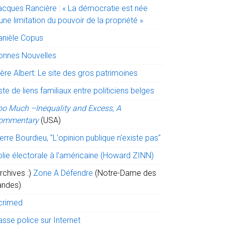
acques Rancière : « La démocratie est née
une limitation du pouvoir de la propriété »
anièle Copus
onnes Nouvelles
ère Albert: Le site des gros patrimoines
ste de liens familiaux entre politiciens belges
oo Much –Inequality and Excess, A
ommentary
(USA)
erre Bourdieu, "L'opinion publique n'existe pas"
olie électorale à l’américaine (Howard ZINN)
rchives :)
Zone A Défendre
(Notre-Dame des
andes)
crimed
sse police sur Internet