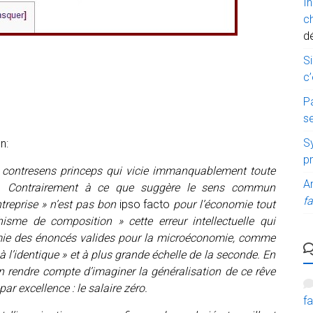
I
c
d
Si
c’
P
s
Sy
n:
p
e contresens princeps qui vicie immanquablement toute
A
e ». Contrairement à ce que suggère le sens commun
fa
entreprise » n’est pas bon
ipso facto
pour l’économie tout
hisme de composition » cette erreur intellectuelle qui
mie des énoncés valides pour la microéconomie, comme
« à l’identique » et à plus grande échelle de la seconde. En
r s’en rendre compte d’imaginer la généralisation de ce rêve
 excellence : le salaire zéro.
fa