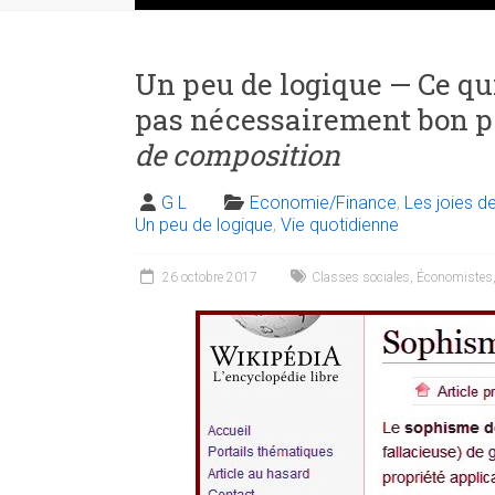
Un peu de logique — Ce qui
pas nécessairement bon p
de composition
G L
Economie/Finance
,
Les joies de
Un peu de logique
,
Vie quotidienne
26 octobre 2017
Classes sociales
,
Économistes