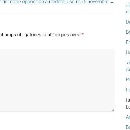
nifier notre opposition au fédéral jusqu’au 5 novembre
→
J
d’
D
B
champs obligatoires sont indiqués avec
*
Fr
Li
T
C
Pi
F
(a
L
A
Ba