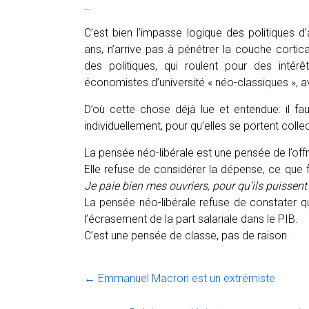
…
C’est bien l’impasse logique des politiques d’
ans, n’arrive pas à pénétrer la couche corti
des politiques, qui roulent pour des intérê
économistes d’université « néo-classiques », a
D’où cette chose déjà lue et entendue: il fa
individuellement, pour qu’elles se portent coll
La pensée néo-libérale est une pensée de l’offr
Elle refuse de considérer la dépense, ce que f
Je paie bien mes ouvriers, pour qu’ils puissen
La pensée néo-libérale refuse de constater q
l’écrasement de la part salariale dans le PIB.
C’est une pensée de classe, pas de raison.
←
Emmanuel Macron est un extrémiste