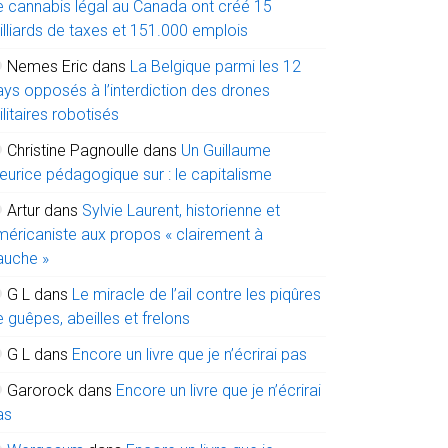
e cannabis légal au Canada ont créé 15
illiards de taxes et 151.000 emplois
Nemes Eric
dans
La Belgique parmi les 12
ays opposés à l’interdiction des drones
litaires robotisés
Christine Pagnoulle
dans
Un Guillaume
eurice pédagogique sur : le capitalisme
Artur
dans
Sylvie Laurent, historienne et
méricaniste aux propos « clairement à
auche »
G L
dans
Le miracle de l’ail contre les piqûres
 guêpes, abeilles et frelons
G L
dans
Encore un livre que je n’écrirai pas
Garorock
dans
Encore un livre que je n’écrirai
as