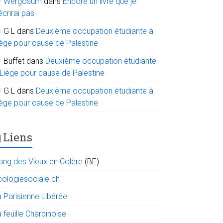
Wergosum
dans
Encore un livre que je
écrirai pas
G L
dans
Deuxième occupation étudiante à
iège pour cause de Palestine
Buffet
dans
Deuxième occupation étudiante
 Liège pour cause de Palestine
G L
dans
Deuxième occupation étudiante à
iège pour cause de Palestine
Liens
ang des Vieux en Colère
(BE)
cologiesociale.ch
a Parisienne Libérée
 feuille Charbinoise