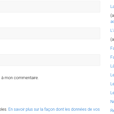
L
(a
ac
L’
(
F
Fa
Là
L
e à mon commentaire.
L
L
N
bles.
En savoir plus sur la façon dont les données de vos
R