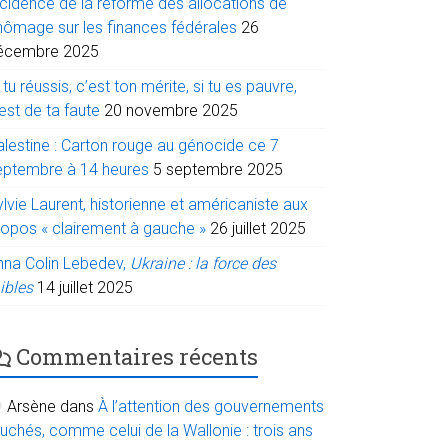
ncidence de la réforme des allocations de
hômage sur les finances fédérales
26
écembre 2025
 tu réussis, c’est ton mérite, si tu es pauvre,
est de ta faute
20 novembre 2025
alestine : Carton rouge au génocide ce 7
eptembre à 14 heures
5 septembre 2025
lvie Laurent, historienne et américaniste aux
ropos « clairement à gauche »
26 juillet 2025
nna Colin Lebedev,
Ukraine : la force des
ibles
14 juillet 2025
Commentaires récents
Arsène
dans
À l’attention des gouvernements
uchés, comme celui de la Wallonie : trois ans