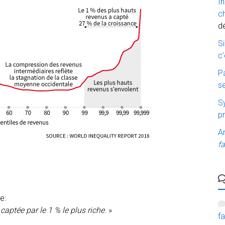
I
c
d
Si
c’
P
s
Sy
p
A
fa
e:
captée par le 1 % le plus riche
. »
fa