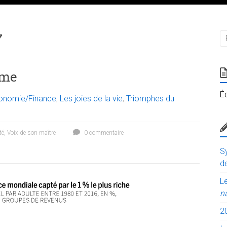
7
sme
É
onomie/Finance
,
Les joies de la vie
,
Triomphes du
té
,
Voix de son maître
0 commentaire
Sy
de
Le
n
2