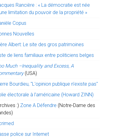
acques Rancière : « La démocratie est née
une limitation du pouvoir de la propriété »
anièle Copus
onnes Nouvelles
ère Albert: Le site des gros patrimoines
ste de liens familiaux entre politiciens belges
oo Much –Inequality and Excess, A
ommentary
(USA)
erre Bourdieu, "L'opinion publique n'existe pas"
olie électorale à l’américaine (Howard ZINN)
rchives :)
Zone A Défendre
(Notre-Dame des
andes)
crimed
sse police sur Internet