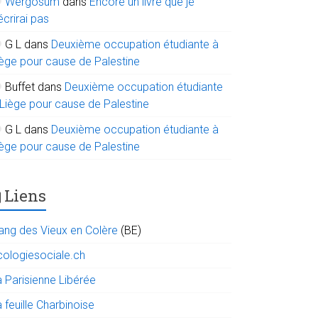
Wergosum
dans
Encore un livre que je
écrirai pas
G L
dans
Deuxième occupation étudiante à
iège pour cause de Palestine
Buffet
dans
Deuxième occupation étudiante
 Liège pour cause de Palestine
G L
dans
Deuxième occupation étudiante à
iège pour cause de Palestine
Liens
ang des Vieux en Colère
(BE)
cologiesociale.ch
a Parisienne Libérée
 feuille Charbinoise