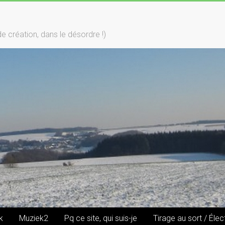
création, dans le désordre !)
k
Muziek2
Pq ce site, qui suis-je
Tirage au sort / Élec