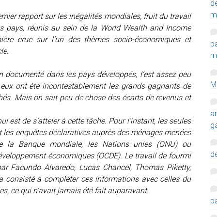
d
m
ier rapport sur les inégalités mondiales, fruit du travail
s pays, réunis au sein de la World Wealth and Income
umière crue sur l’un des thèmes socio-économiques et
p
le.
mi
en documenté dans les pays développés, l’est assez peu
M
e eux ont été incontestablement les grands gagnants de
és. Mais on sait peu de chose des écarts de revenus et
a
i est de s’atteler à cette tâche. Pour l’instant, les seules
g
nt les enquêtes déclaratives auprès des ménages menées
me la Banque mondiale, les Nations unies (ONU) ou
de
développement économiques (OCDE). Le travail de fourmi
ar Facundo Alvaredo, Lucas Chancel, Thomas Piketty,
consisté à compléter ces informations avec celles du
es, ce qui n’avait jamais été fait auparavant.
p