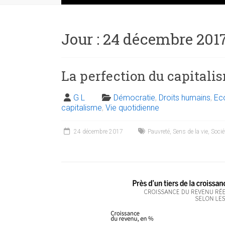
Jour :
24 décembre 201
La perfection du capitali
G L
Démocratie
,
Droits humains
,
Ec
capitalisme
,
Vie quotidienne
24 décembre 2017
Pauvreté
,
Sens de la vie
,
Socié