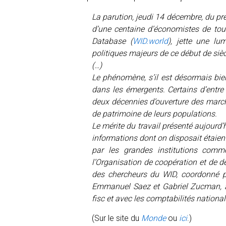
La parution, jeudi 14 décembre, du prem
d’une centaine d’économistes de tou
Database (
WID.world
), jette une l
politiques majeurs de ce début de sièc
(…)
Le phénomène, s’il est désormais bi
dans les émergents. Certains d’entr
deux décennies d’ouverture des march
de patrimoine de leurs populations.
Le mérite du travail présenté aujourd’hu
informations dont on disposait étaie
par les grandes institutions com
l’Organisation de coopération et de 
des chercheurs du WID, coordonné p
Emmanuel Saez et Gabriel Zucman, a 
fisc et avec les comptabilités national
(Sur le site du
Monde
ou
ici
.)