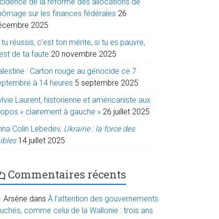
ncidence de la réforme des allocations de
hômage sur les finances fédérales
26
écembre 2025
 tu réussis, c’est ton mérite, si tu es pauvre,
est de ta faute
20 novembre 2025
alestine : Carton rouge au génocide ce 7
eptembre à 14 heures
5 septembre 2025
lvie Laurent, historienne et américaniste aux
ropos « clairement à gauche »
26 juillet 2025
nna Colin Lebedev,
Ukraine : la force des
ibles
14 juillet 2025
Commentaires récents
Arsène
dans
À l’attention des gouvernements
uchés, comme celui de la Wallonie : trois ans