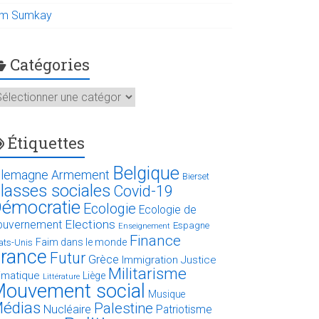
im Sumkay
Catégories
atégories
Étiquettes
Belgique
llemagne
Armement
Bierset
lasses sociales
Covid-19
émocratie
Ecologie
Ecologie de
Elections
ouvernement
Espagne
Enseignement
Finance
Faim dans le monde
ats-Unis
rance
Futur
Grèce
Immigration
Justice
Militarisme
limatique
Liège
Littérature
ouvement social
Musique
édias
Palestine
Nucléaire
Patriotisme