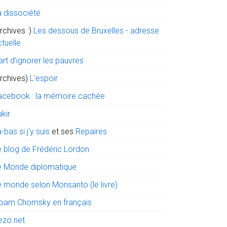
a dissociété
rchives :)
Les dessous de Bruxelles - adresse
tuelle
art d’ignorer les pauvres
archives)
L'espoir
acebook : la mémoire cachée
kir
-bas si j'y suis
et ses
Repaires
e blog de Frédéric Lordon
e Monde diplomatique
e monde selon Monsanto (le livre)
oam Chomsky en français
ezo.net