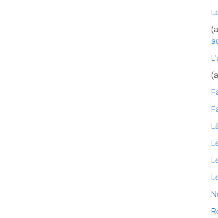
L
(a
ac
L’
(
F
Fa
Là
L
L
L
N
R