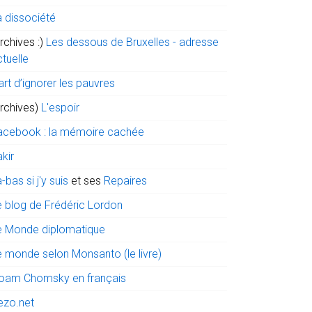
a dissociété
rchives :)
Les dessous de Bruxelles - adresse
tuelle
art d’ignorer les pauvres
archives)
L'espoir
acebook : la mémoire cachée
kir
-bas si j'y suis
et ses
Repaires
e blog de Frédéric Lordon
e Monde diplomatique
e monde selon Monsanto (le livre)
oam Chomsky en français
ezo.net