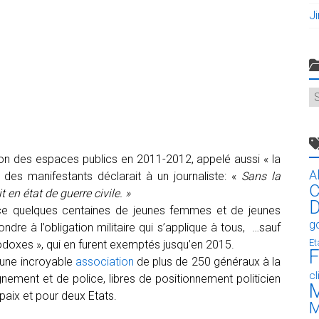
J
C
on des espaces publics en 2011-2012, appelé aussi « la
A
des manifestants déclarait à un journaliste: «
Sans la
C
en état de guerre civile. »
D
nce quelques centaines de jeunes femmes et de jeunes
g
re à l’obligation militaire qui s’applique à tous, …sauf
Et
rthodoxes », qui en furent exemptés jusqu’en 2015.
F
l une incroyable
association
de plus de 250 généraux à la
c
gnement et de police, libres de positionnement politicien
M
 paix et pour deux Etats.
M