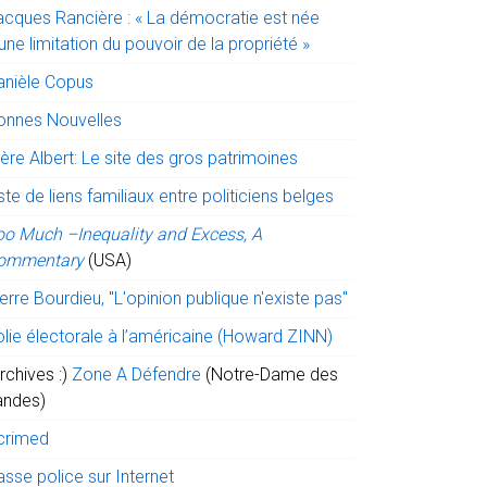
acques Rancière : « La démocratie est née
une limitation du pouvoir de la propriété »
anièle Copus
onnes Nouvelles
ère Albert: Le site des gros patrimoines
ste de liens familiaux entre politiciens belges
oo Much –Inequality and Excess, A
ommentary
(USA)
erre Bourdieu, "L'opinion publique n'existe pas"
olie électorale à l’américaine (Howard ZINN)
rchives :)
Zone A Défendre
(Notre-Dame des
andes)
crimed
sse police sur Internet