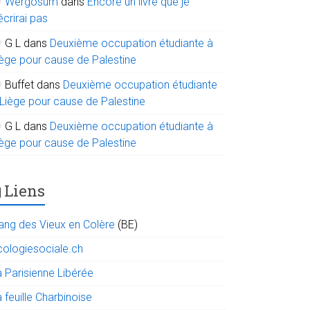
Wergosum
dans
Encore un livre que je
écrirai pas
G L
dans
Deuxième occupation étudiante à
iège pour cause de Palestine
Buffet
dans
Deuxième occupation étudiante
 Liège pour cause de Palestine
G L
dans
Deuxième occupation étudiante à
iège pour cause de Palestine
Liens
ang des Vieux en Colère
(BE)
cologiesociale.ch
a Parisienne Libérée
 feuille Charbinoise