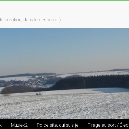
création, dans le désordre !)
k
Muziek2
Pq ce site, qui suis-je
Tirage au sort / Élec