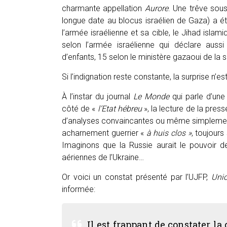
charmante appellation
Aurore
. Une trêve sou
longue date au blocus israélien de Gaza) a 
l’armée israélienne et sa cible, le Jihad isla
selon l’armée israélienne qui déclare aus
d’enfants, 15 selon le ministère gazaoui de la
Si l’indignation reste constante, la surprise n’
À l’instar du journal
Le Monde
qui parle d’une
côté de «
l’Etat hébreu
», la lecture de la pre
d’analyses convaincantes ou même simplemen
acharnement guerrier «
à huis clos »
, toujours
Imaginons que la Russie aurait le pouvoir de
aériennes de l’Ukraine…
Or voici un constat présenté par l’UJFP,
Unio
informée:
Il est frappant de constater la