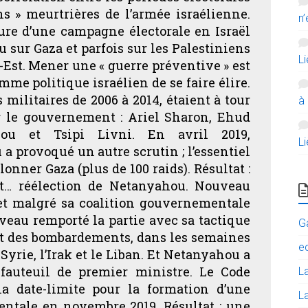
ns » meurtrières de l’armée israélienne.
n’
ture d’une campagne électorale en Israël
 sur Gaza et parfois sur les Palestiniens
L
-Est. Mener une « guerre préventive » est
e politique israélien de se faire élire.
 militaires de 2006 à 2014, étaient à tour
à
er le gouvernement : Ariel Sharon, Ehud
ou et Tsipi Livni. En avril 2019,
L
 provoqué un autre scrutin ; l’essentiel
onner Gaza (plus de 100 raids). Résultat :
 et… réélection de Netanyahou. Nouveau
et malgré sa coalition gouvernementale
eau remporté la partie avec sa tactique
G
sont des bombardements, dans les semaines
e
 Syrie, l’Irak et le Liban. Et Netanyahou a
fauteuil de premier ministre. Le Code
L
 la date-limite pour la formation d’une
La
ntale en novembre 2019. Résultat : une