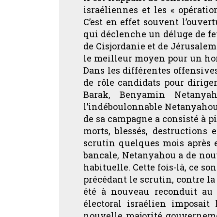
israéliennes et les « opératio
C’est en effet souvent l’ouver
qui déclenche un déluge de feu
de Cisjordanie et de Jérusalem
le meilleur moyen pour un homm
Dans les différentes offensives
de rôle candidats pour dirig
Barak, Benyamin Netanyah
l’indéboulonnable Netanyahou a
de sa campagne a consisté à pil
morts, blessés, destructions
scrutin quelques mois après 
bancale, Netanyahou a de nouv
habituelle. Cette fois-là, ce 
précédant le scrutin, contre la
été à nouveau reconduit au 
électoral israélien imposait
nouvelle majorité gouverneme