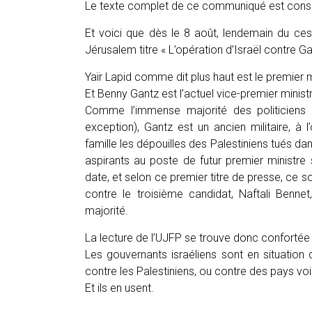
Le texte complet de ce communiqué est cons
Et voici que dès le 8 août, lendemain du cess
Jérusalem titre « L’opération d’Israël contre G
Yaïr Lapid comme dit plus haut est le premier mi
Et Benny Gantz est l’actuel vice-premier minist
Comme l’immense majorité des politiciens is
exception), Gantz est un ancien militaire, à l’
famille les dépouilles des Palestiniens tués da
aspirants au poste de futur premier ministre
date, et selon ce premier titre de presse, ce so
contre le troisième candidat, Naftali Benne
majorité.
La lecture de l’UJFP se trouve donc confortée 
Les gouvernants israéliens sont en situation d
contre les Palestiniens, ou contre des pays voi
Et ils en usent.