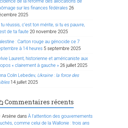
ncidence de la réforme des allocations de
hômage sur les finances fédérales
26
écembre 2025
 tu réussis, c’est ton mérite, si tu es pauvre,
est de ta faute
20 novembre 2025
alestine : Carton rouge au génocide ce 7
eptembre à 14 heures
5 septembre 2025
lvie Laurent, historienne et américaniste aux
ropos « clairement à gauche »
26 juillet 2025
nna Colin Lebedev,
Ukraine : la force des
ibles
14 juillet 2025
Commentaires récents
Arsène
dans
À l’attention des gouvernements
uchés, comme celui de la Wallonie : trois ans