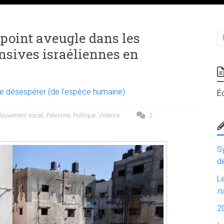
 point aveugle dans les
nsives israéliennes en
e désespérer (de l'espèce humaine)
É
ouvement social
,
Palestine
,
Politique
,
Violence
2
Sy
de
Le
n
2