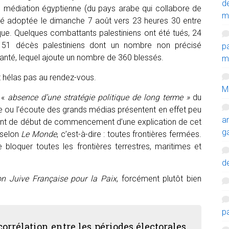
d
s médiation égyptienne (du pays arabe qui collabore de
m
été adoptée le dimanche 7 août vers 23 heures 30 entre
mique. Quelques combattants palestiniens ont été tués, 24
si 51 décès palestiniens dont un nombre non précisé
p
 santé, lequel ajoute un nombre de 360 blessés.
mi
est hélas pas au rendez-vous.
M
 «
absence d’une stratégie politique de long terme »
du
sse ou l’écoute des grands médias présentent en effet peu
a
t de début de commencement d’une explication de cet
g
 selon
Le Monde
, c’est-à-dire : toutes frontières fermées.
 bloquer toutes les frontières terrestres, maritimes et
de
n Juive Française pour la Paix
, forcément plutôt bien
p
 corrélation entre les périodes électorales