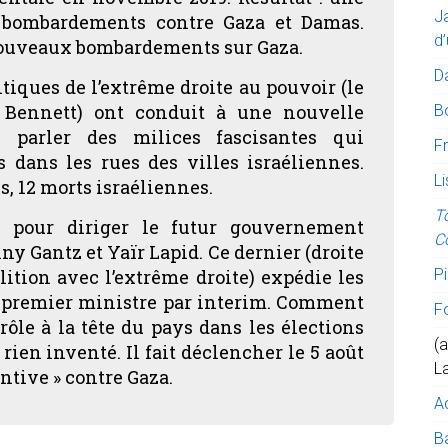
J
 bombardements contre Gaza et Damas.
d’
nouveaux bombardements sur Gaza.
D
tiques de l’extrême droite au pouvoir (le
 Bennett) ont conduit à une nouvelle
B
s parler des milices fascisantes qui
Fr
s dans les rues des villes israéliennes.
Li
s, 12 morts israéliennes.
T
s pour diriger le futur gouvernement
C
ny Gantz et Yaïr Lapid. Ce dernier (droite
lition avec l’extrême droite) expédie les
Pi
e premier ministre par interim. Comment
F
rôle à la tête du pays dans les élections
(a
rien inventé. Il fait déclencher le 5 août
L
ntive » contre Gaza.
A
Ba