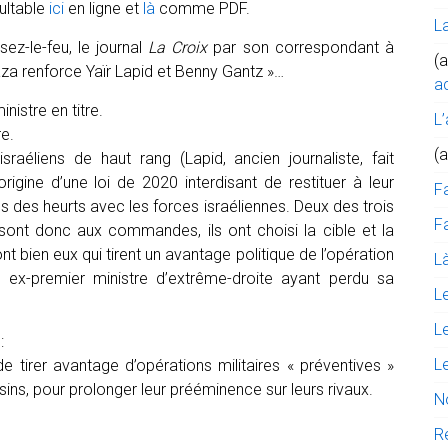
ultable
ici
en ligne et
là
comme PDF.
L
ez-le-feu, le journal
La Croix
par son correspondant à
(a
aza renforce Yaïr Lapid et Benny Gantz »…
ac
nistre en titre.
L’
re.
(
raéliens de haut rang (Lapid, ancien journaliste, fait
origine d’une loi de 2020 interdisant de restituer à leur
F
ns des heurts avec les forces israéliennes. Deux des trois
Fa
 sont donc aux commandes, ils ont choisi la cible et la
nt bien eux qui tirent un avantage politique de l’opération
Là
t, ex-premier ministre d’extrême-droite ayant perdu sa
L
L
:
L
e tirer avantage d’opérations militaires « préventives »
sins, pour prolonger leur prééminence sur leurs rivaux.
N
R