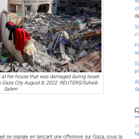
I
c
d
Si
c’
P
s
Sy
p
at her house that was damaged during Israel-
A
 in Gaza City August 8, 2022. REUTERS/Suhaib
Salem
fa
fa
aël se signale en lançant une offensive sur Gaza, sous la