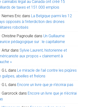
e cannabis légal au Canada ont créé 15
illiards de taxes et 151.000 emplois
Nemes Eric
dans
La Belgique parmi les 12
ays opposés à l’interdiction des drones
litaires robotisés
Christine Pagnoulle
dans
Un Guillaume
eurice pédagogique sur : le capitalisme
Artur
dans
Sylvie Laurent, historienne et
méricaniste aux propos « clairement à
auche »
G L
dans
Le miracle de l’ail contre les piqûres
 guêpes, abeilles et frelons
G L
dans
Encore un livre que je n’écrirai pas
Garorock
dans
Encore un livre que je n’écrirai
as