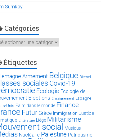
im Sumkay
Catégories
atégories
Étiquettes
Belgique
llemagne
Armement
Bierset
lasses sociales
Covid-19
émocratie
Ecologie
Ecologie de
Elections
ouvernement
Espagne
Enseignement
Finance
Faim dans le monde
ats-Unis
rance
Futur
Grèce
Immigration
Justice
Militarisme
limatique
Liège
Littérature
ouvement social
Musique
édias
Palestine
Nucléaire
Patriotisme