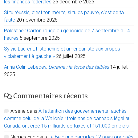
les finances fédérales
26 décembre 2025
Si tu réussis, c’est ton mérite, si tu es pauvre, c’est de ta
faute
20 novembre 2025
Palestine : Carton rouge au génocide ce 7 septembre à 14
heures
5 septembre 2025
Sylvie Laurent, historienne et américaniste aux propos
« clairement à gauche »
26 juillet 2025
Anna Colin Lebedev,
Ukraine : la force des faibles
14 juillet
2025
Commentaires récents
Arsène
dans
À l’attention des gouvernements fauchés,
comme celui de la Wallonie : trois ans de cannabis légal au
Canada ont créé 15 milliards de taxes et 151.000 emplois
Nemes Eric
dans
La Belgique parmi les 12 pays opposés