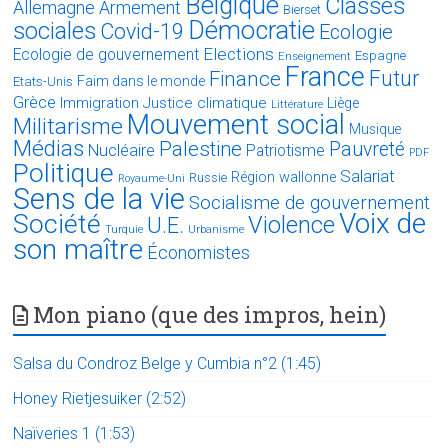
Belgique
Classes
Allemagne
Armement
Bierset
Démocratie
sociales
Covid-19
Ecologie
Elections
Ecologie de gouvernement
Espagne
Enseignement
France
Futur
Finance
Faim dans le monde
Etats-Unis
Grèce
Immigration
Justice climatique
Liège
Littérature
Mouvement social
Militarisme
Musique
Médias
Palestine
Pauvreté
Nucléaire
Patriotisme
PDF
Politique
Salariat
Région wallonne
Russie
Royaume-Uni
Sens de la vie
Socialisme de gouvernement
Voix de
Société
Violence
U.E.
Turquie
Urbanisme
son maître
Économistes
Mon piano (que des impros, hein)
Salsa du Condroz Belge y Cumbia n°2 (1:45)
Honey Rietjesuiker (2:52)
Naïveries 1 (1:53)