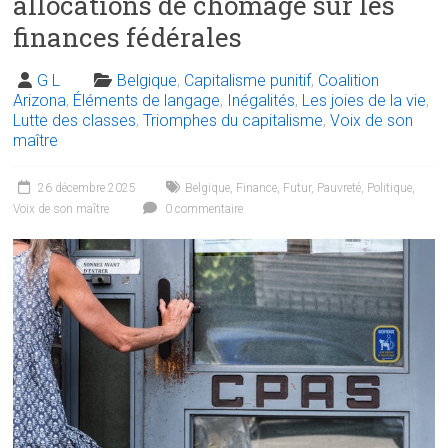
allocations de chômage sur les
finances fédérales
G L
Belgique
,
Capitalisme punitif
,
Coalition
Arizona
,
Éléments de langage
,
Inégalités
,
Les joies de la vie
,
Lutte des classes
,
Triomphes du capitalisme
,
Voix de son
maître
26 décembre 2025
Belgique
,
Finance
,
Futur
,
Pauvreté
,
Politique
,
Voix de son maître
0 commentaire