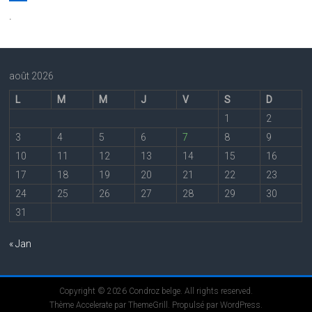
.
août 2026
L
M
M
J
V
S
D
1
2
3
4
5
6
7
8
9
10
11
12
13
14
15
16
17
18
19
20
21
22
23
24
25
26
27
28
29
30
31
« Jan
Copyright © 2026
Condroz belge
. All rights reserved.
Thème
Accelerate
par ThemeGrill. Propulsé par
WordPress
.