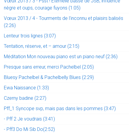
Vœux 2013 / 3 - Psst ! Éternelle basse de JSB, influence
nègre et oups, courage fuyons (1:05)
Vœux 2013 / 4 - Tourments de l'inconnu et plaisirs balisés
(2:26)
Lenteur trois lignes (3:07)
Tentation, réserve, et – amour (2:15)
Méditation Mon nouveau piano est un piano neuf (2:36)
Presque sans erreur, merci Pachelbel (2:05)
Bluesy Pachelbel & Pachelbelly Blues (2:29)
Ewa Naissance (1:33)
Czerny badine (2:27)
Pff_1 Syncope svp, mais pas dans les pommes (3:47)
- Pff 2 Je voudrais (3:41)
- Pff3 Do Mi Sib Do(2:52)