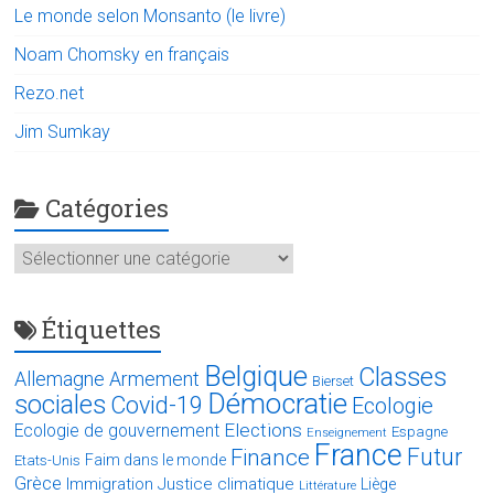
Le monde selon Monsanto (le livre)
Noam Chomsky en français
Rezo.net
Jim Sumkay
Catégories
Catégories
Étiquettes
Belgique
Classes
Allemagne
Armement
Bierset
Démocratie
sociales
Covid-19
Ecologie
Elections
Ecologie de gouvernement
Espagne
Enseignement
France
Futur
Finance
Faim dans le monde
Etats-Unis
Grèce
Immigration
Justice climatique
Liège
Littérature