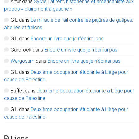
Artur
dans
Sylvie Laurent, historienne et américaniste aux
propos « clairement à gauche »
G L
dans
Le miracle de l’ail contre les piqûres de guêpes,
abeilles et frelons
G L
dans
Encore un livre que je n’écrirai pas
Garorock
dans
Encore un livre que je n’écrirai pas
Wergosum
dans
Encore un livre que je n’écrirai pas
G L
dans
Deuxième occupation étudiante à Liège pour
cause de Palestine
Buffet
dans
Deuxième occupation étudiante à Liège pour
cause de Palestine
G L
dans
Deuxième occupation étudiante à Liège pour
cause de Palestine
Liens