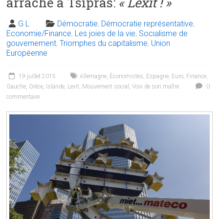
arraché à Tsipras:
« Lexit ! »
G L
Démocratie
,
Démocratie représentative
,
Economie/Finance
,
Les joies de la vie
,
Socialisme de
gouvernement
,
Triomphes du capitalisme
,
Union
Européenne
19 juillet 2015
Allemagne
,
Économistes
,
Espagne
,
Euro
,
Finance
,
Gauche
,
Grèce
,
Islande
,
Lexit
,
Mouvement social
,
Voix de son maître
0
commentaire