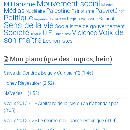
Mouvement social
Militarisme
Musique
Médias
Palestine
Pauvreté
Nucléaire
Patriotisme
PDF
Politique
Salariat
Région wallonne
Russie
Royaume-Uni
Sens de la vie
Socialisme de gouvernement
Voix de
Société
Violence
U.E.
Turquie
Urbanisme
son maître
Économistes
Mon piano (que des impros, hein)
Salsa du Condroz Belge y Cumbia n°2 (1:45)
Honey Rietjesuiker (2:52)
Naïveries 1 (1:53)
Vœux 2013 / 1 - Arbitraire de la joie qu'on n'attendait pas
(3:05)
Vœux 2013 / 2 - Le moment qui passe est unique (3:04)