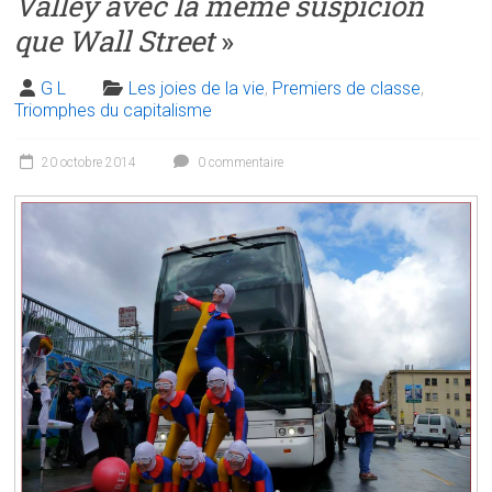
Valley avec la même suspicion
que Wall Street
»
G L
Les joies de la vie
,
Premiers de classe
,
Triomphes du capitalisme
20 octobre 2014
0 commentaire