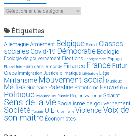
Catégories
Étiquettes
Belgique
Classes
Allemagne
Armement
Bierset
Démocratie
sociales
Covid-19
Ecologie
Elections
Ecologie de gouvernement
Espagne
Enseignement
France
Futur
Finance
Faim dans le monde
Etats-Unis
Grèce
Immigration
Justice climatique
Liège
Littérature
Mouvement social
Militarisme
Musique
Médias
Palestine
Pauvreté
Nucléaire
Patriotisme
PDF
Politique
Salariat
Région wallonne
Russie
Royaume-Uni
Sens de la vie
Socialisme de gouvernement
Voix de
Société
Violence
U.E.
Turquie
Urbanisme
son maître
Économistes