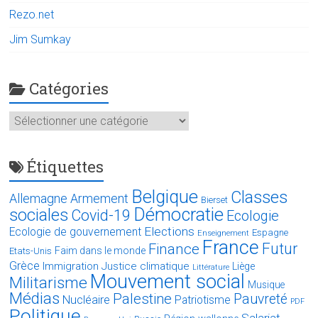
Rezo.net
Jim Sumkay
Catégories
Catégories
Étiquettes
Belgique
Classes
Allemagne
Armement
Bierset
Démocratie
sociales
Covid-19
Ecologie
Elections
Ecologie de gouvernement
Espagne
Enseignement
France
Futur
Finance
Faim dans le monde
Etats-Unis
Grèce
Immigration
Justice climatique
Liège
Littérature
Mouvement social
Militarisme
Musique
Médias
Palestine
Pauvreté
Nucléaire
Patriotisme
PDF
Politique
Salariat