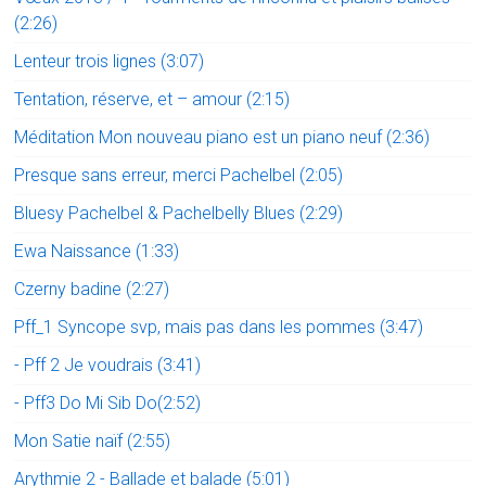
(2:26)
Lenteur trois lignes (3:07)
Tentation, réserve, et – amour (2:15)
Méditation Mon nouveau piano est un piano neuf (2:36)
Presque sans erreur, merci Pachelbel (2:05)
Bluesy Pachelbel & Pachelbelly Blues (2:29)
Ewa Naissance (1:33)
Czerny badine (2:27)
Pff_1 Syncope svp, mais pas dans les pommes (3:47)
- Pff 2 Je voudrais (3:41)
- Pff3 Do Mi Sib Do(2:52)
Mon Satie naïf (2:55)
Arythmie 2 - Ballade et balade (5:01)