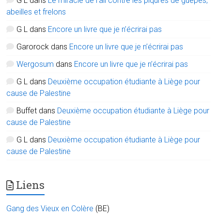
G L
dans
Le miracle de l’ail contre les piqûres de guêpes,
abeilles et frelons
G L
dans
Encore un livre que je n’écrirai pas
Garorock
dans
Encore un livre que je n’écrirai pas
Wergosum
dans
Encore un livre que je n’écrirai pas
G L
dans
Deuxième occupation étudiante à Liège pour
cause de Palestine
Buffet
dans
Deuxième occupation étudiante à Liège pour
cause de Palestine
G L
dans
Deuxième occupation étudiante à Liège pour
cause de Palestine
Liens
Gang des Vieux en Colère
(BE)