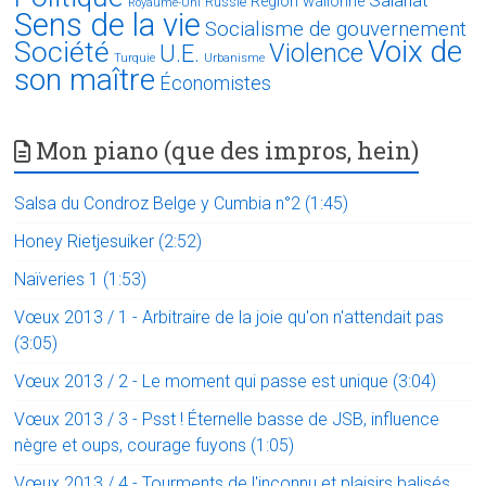
Région wallonne
Russie
Royaume-Uni
Sens de la vie
Socialisme de gouvernement
Voix de
Société
Violence
U.E.
Turquie
Urbanisme
son maître
Économistes
Mon piano (que des impros, hein)
Salsa du Condroz Belge y Cumbia n°2 (1:45)
Honey Rietjesuiker (2:52)
Naïveries 1 (1:53)
Vœux 2013 / 1 - Arbitraire de la joie qu'on n'attendait pas
(3:05)
Vœux 2013 / 2 - Le moment qui passe est unique (3:04)
Vœux 2013 / 3 - Psst ! Éternelle basse de JSB, influence
nègre et oups, courage fuyons (1:05)
Vœux 2013 / 4 - Tourments de l'inconnu et plaisirs balisés