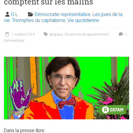
comptent sur les malins
G L
Démocratie représentative
,
Les joies de la
vie
,
Triomphes du capitalisme
,
Vie quotidienne
1 octobre 2014
Belgique
,
Socialisme de gouvernement
1
commentaire
Dans la presse libre: