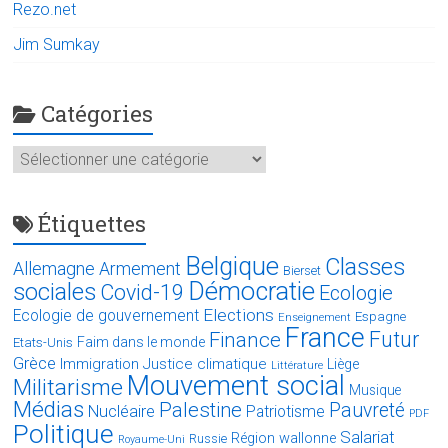
Rezo.net
Jim Sumkay
Catégories
Catégories
Étiquettes
Belgique
Classes
Allemagne
Armement
Bierset
Démocratie
sociales
Covid-19
Ecologie
Elections
Ecologie de gouvernement
Espagne
Enseignement
France
Futur
Finance
Faim dans le monde
Etats-Unis
Grèce
Immigration
Justice climatique
Liège
Littérature
Mouvement social
Militarisme
Musique
Médias
Palestine
Pauvreté
Nucléaire
Patriotisme
PDF
Politique
Salariat
Région wallonne
Russie
Royaume-Uni