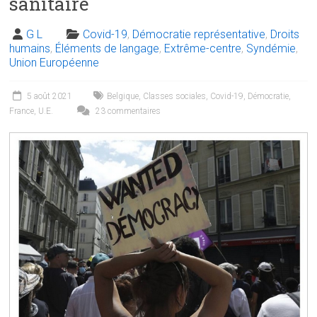
sanitaire
G L
Covid-19
,
Démocratie représentative
,
Droits
humains
,
Éléments de langage
,
Extrême-centre
,
Syndémie
,
Union Européenne
5 août 2021
Belgique
,
Classes sociales
,
Covid-19
,
Démocratie
,
France
,
U.E.
23 commentaires