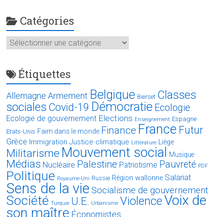
Catégories
Catégories
Étiquettes
Belgique
Classes
Allemagne
Armement
Bierset
Démocratie
sociales
Covid-19
Ecologie
Elections
Ecologie de gouvernement
Espagne
Enseignement
France
Futur
Finance
Faim dans le monde
Etats-Unis
Grèce
Immigration
Justice climatique
Liège
Littérature
Mouvement social
Militarisme
Musique
Médias
Palestine
Pauvreté
Nucléaire
Patriotisme
PDF
Politique
Salariat
Région wallonne
Russie
Royaume-Uni
Sens de la vie
Socialisme de gouvernement
Voix de
Société
Violence
U.E.
Turquie
Urbanisme
son maître
Économistes