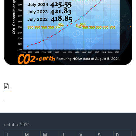
.
.
octobre 2024
L
M
M
J
V
S
D