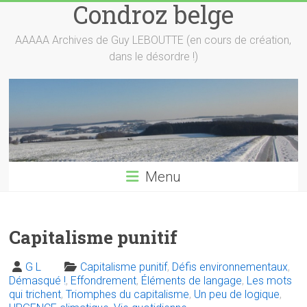
Condroz belge
Skip
to
content
AAAAA Archives de Guy LEBOUTTE (en cours de création,
dans le désordre !)
Menu
Capitalisme punitif
G L
Capitalisme punitif
,
Défis environnementaux
,
Démasqué !
,
Effondrement
,
Éléments de langage
,
Les mots
qui trichent
,
Triomphes du capitalisme
,
Un peu de logique
,