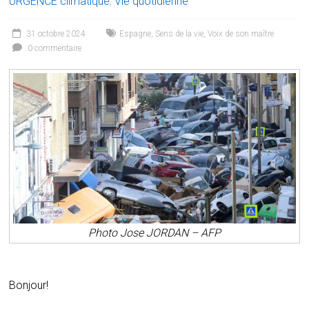
URGENCE climatique
,
Vie quotidienne
31 octobre 2024
Espagne
,
Sens de la vie
,
Voix de son maître
0 commentaire
Photo Jose JORDAN – AFP
Bonjour!