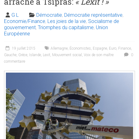
arraché à Tsipras:
« Lexit ! »
G L
Démocratie
,
Démocratie représentative
,
Economie/Finance
,
Les joies de la vie
,
Socialisme de
gouvernement
,
Triomphes du capitalisme
,
Union
Européenne
19 juillet 2015
Allemagne
,
Économistes
,
Espagne
,
Euro
,
Finance
,
Gauche
,
Grèce
,
Islande
,
Lexit
,
Mouvement social
,
Voix de son maître
0
commentaire