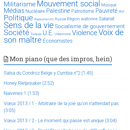
Mouvement social
Militarisme
Musique
Médias
Palestine
Pauvreté
Nucléaire
Patriotisme
PDF
Politique
Salariat
Région wallonne
Russie
Royaume-Uni
Sens de la vie
Socialisme de gouvernement
Voix de
Société
Violence
U.E.
Turquie
Urbanisme
son maître
Économistes
Mon piano (que des impros, hein)
Salsa du Condroz Belge y Cumbia n°2 (1:45)
Honey Rietjesuiker (2:52)
Naïveries 1 (1:53)
Vœux 2013 / 1 - Arbitraire de la joie qu'on n'attendait pas
(3:05)
Vœux 2013 / 2 - Le moment qui passe est unique (3:04)