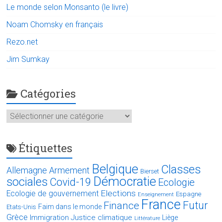
Le monde selon Monsanto (le livre)
Noam Chomsky en français
Rezo.net
Jim Sumkay
Catégories
Catégories
Étiquettes
Belgique
Classes
Allemagne
Armement
Bierset
Démocratie
sociales
Covid-19
Ecologie
Elections
Ecologie de gouvernement
Espagne
Enseignement
France
Futur
Finance
Faim dans le monde
Etats-Unis
Grèce
Immigration
Justice climatique
Liège
Littérature