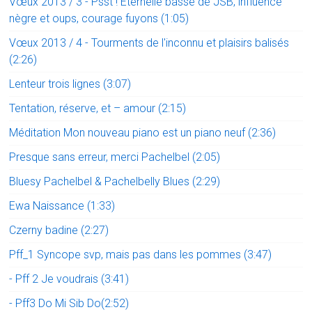
Vœux 2013 / 3 - Psst ! Éternelle basse de JSB, influence
nègre et oups, courage fuyons (1:05)
Vœux 2013 / 4 - Tourments de l'inconnu et plaisirs balisés
(2:26)
Lenteur trois lignes (3:07)
Tentation, réserve, et – amour (2:15)
Méditation Mon nouveau piano est un piano neuf (2:36)
Presque sans erreur, merci Pachelbel (2:05)
Bluesy Pachelbel & Pachelbelly Blues (2:29)
Ewa Naissance (1:33)
Czerny badine (2:27)
Pff_1 Syncope svp, mais pas dans les pommes (3:47)
- Pff 2 Je voudrais (3:41)
- Pff3 Do Mi Sib Do(2:52)