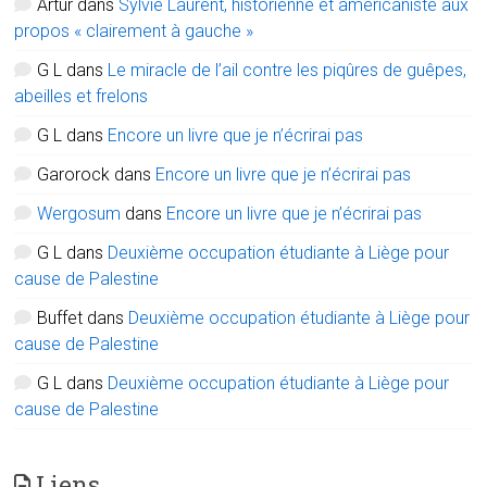
Artur
dans
Sylvie Laurent, historienne et américaniste aux
propos « clairement à gauche »
G L
dans
Le miracle de l’ail contre les piqûres de guêpes,
abeilles et frelons
G L
dans
Encore un livre que je n’écrirai pas
Garorock
dans
Encore un livre que je n’écrirai pas
Wergosum
dans
Encore un livre que je n’écrirai pas
G L
dans
Deuxième occupation étudiante à Liège pour
cause de Palestine
Buffet
dans
Deuxième occupation étudiante à Liège pour
cause de Palestine
G L
dans
Deuxième occupation étudiante à Liège pour
cause de Palestine
Liens