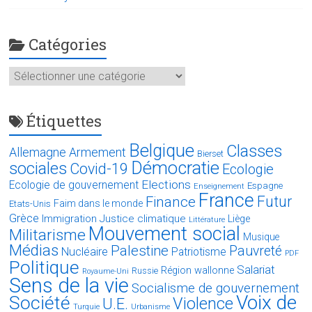
Catégories
Catégories
Étiquettes
Belgique
Classes
Allemagne
Armement
Bierset
Démocratie
sociales
Covid-19
Ecologie
Elections
Ecologie de gouvernement
Espagne
Enseignement
France
Futur
Finance
Faim dans le monde
Etats-Unis
Grèce
Immigration
Justice climatique
Liège
Littérature
Mouvement social
Militarisme
Musique
Médias
Palestine
Pauvreté
Nucléaire
Patriotisme
PDF
Politique
Salariat
Région wallonne
Russie
Royaume-Uni
Sens de la vie
Socialisme de gouvernement
Voix de
Société
Violence
U.E.
Turquie
Urbanisme