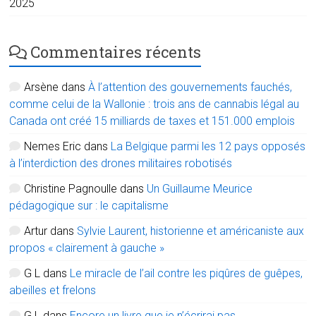
2025
Commentaires récents
Arsène
dans
À l’attention des gouvernements fauchés,
comme celui de la Wallonie : trois ans de cannabis légal au
Canada ont créé 15 milliards de taxes et 151.000 emplois
Nemes Eric
dans
La Belgique parmi les 12 pays opposés
à l’interdiction des drones militaires robotisés
Christine Pagnoulle
dans
Un Guillaume Meurice
pédagogique sur : le capitalisme
Artur
dans
Sylvie Laurent, historienne et américaniste aux
propos « clairement à gauche »
G L
dans
Le miracle de l’ail contre les piqûres de guêpes,
abeilles et frelons
G L
dans
Encore un livre que je n’écrirai pas