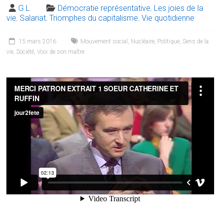
G L
Démocratie représentative
,
Les joies de la
vie
,
Salariat
,
Triomphes du capitalisme
,
Vie quotidienne
15 mars 2016
Mouvement social
,
Nucléaire
,
Politique
,
Sens de la
vie
,
Société
,
Voix de son maître