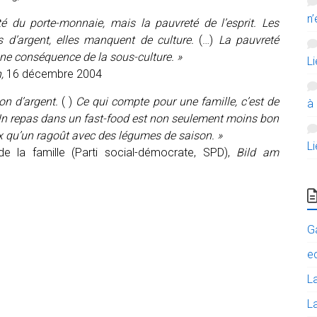
n’
é du porte-monnaie, mais la pauvreté de l’esprit. Les
 d’argent, elles manquent de culture.
(…)
La pauvreté
une conséquence de la sous-culture.
»
L
,
16 décembre 2004
on d’argent.
( )
Ce qui compte pour une famille, c’est de
à
n repas dans un fast-food est non seulement moins bon
ux qu’un ragoût avec des légumes de saison.
»
L
de la famille (Parti social-démocrate, SPD),
Bild am
G
e
L
La