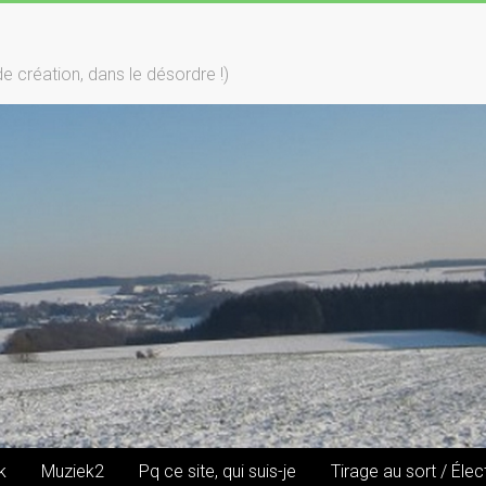
création, dans le désordre !)
k
Muziek2
Pq ce site, qui suis-je
Tirage au sort / Élec