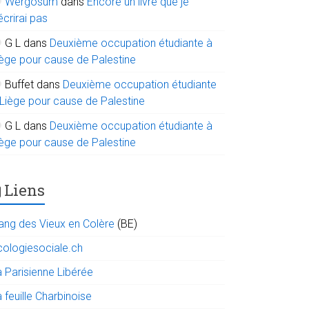
Wergosum
dans
Encore un livre que je
écrirai pas
G L
dans
Deuxième occupation étudiante à
iège pour cause de Palestine
Buffet
dans
Deuxième occupation étudiante
 Liège pour cause de Palestine
G L
dans
Deuxième occupation étudiante à
iège pour cause de Palestine
Liens
ang des Vieux en Colère
(BE)
cologiesociale.ch
a Parisienne Libérée
 feuille Charbinoise