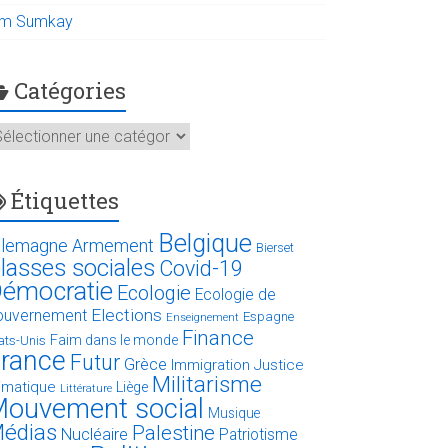
im Sumkay
Catégories
atégories
Étiquettes
Belgique
llemagne
Armement
Bierset
lasses sociales
Covid-19
émocratie
Ecologie
Ecologie de
Elections
ouvernement
Espagne
Enseignement
Finance
Faim dans le monde
ats-Unis
rance
Futur
Grèce
Immigration
Justice
Militarisme
limatique
Liège
Littérature
ouvement social
Musique
édias
Palestine
Nucléaire
Patriotisme