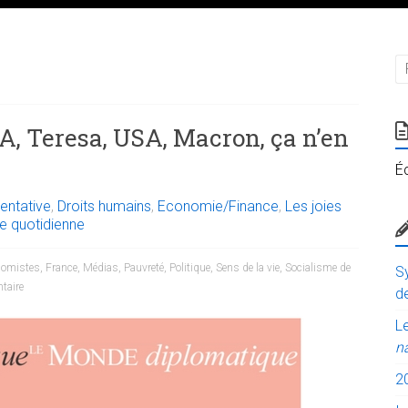
A, Teresa, USA, Macron, ça n’en
É
entative
,
Droits humains
,
Economie/Finance
,
Les joies
ie quotidienne
nomistes
,
France
,
Médias
,
Pauvreté
,
Politique
,
Sens de la vie
,
Socialisme de
Sy
taire
de
Le
n
2