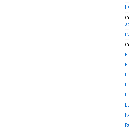
L
(a
ac
L’
(
F
Fa
Là
L
L
L
N
R