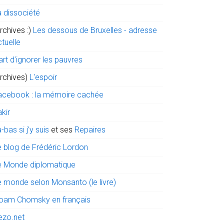
a dissociété
rchives :)
Les dessous de Bruxelles - adresse
tuelle
art d’ignorer les pauvres
archives)
L'espoir
acebook : la mémoire cachée
kir
-bas si j'y suis
et ses
Repaires
e blog de Frédéric Lordon
e Monde diplomatique
e monde selon Monsanto (le livre)
oam Chomsky en français
ezo.net