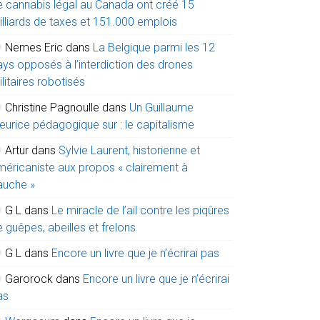
e cannabis légal au Canada ont créé 15
illiards de taxes et 151.000 emplois
Nemes Eric
dans
La Belgique parmi les 12
ays opposés à l’interdiction des drones
litaires robotisés
Christine Pagnoulle
dans
Un Guillaume
eurice pédagogique sur : le capitalisme
Artur
dans
Sylvie Laurent, historienne et
méricaniste aux propos « clairement à
auche »
G L
dans
Le miracle de l’ail contre les piqûres
 guêpes, abeilles et frelons
G L
dans
Encore un livre que je n’écrirai pas
Garorock
dans
Encore un livre que je n’écrirai
as