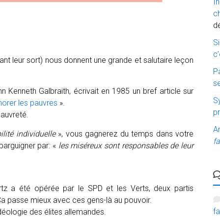
I
c
d
Si
c’
nt leur sort) nous donnent une grande et salutaire leçon
P
s
Kenneth Galbraith, écrivait en 1985 un bref article sur
Sy
gnorer les pauvres
».
p
pauvreté.
A
lité individuelle
», vous gagnerez du temps dans votre
fa
arguigner par: «
les miséreux sont responsables de leur
tz a été opérée par le SPD et les Verts, deux partis
Ça passe mieux avec ces gens-là au pouvoir.
fa
idéologie des élites allemandes.