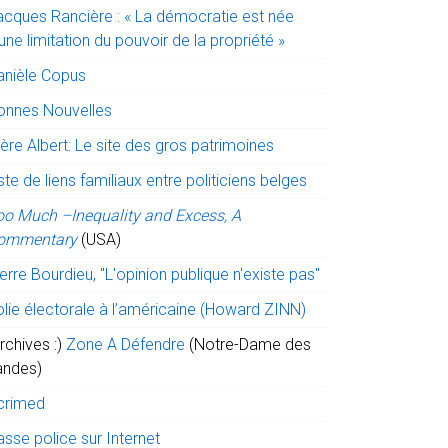
acques Rancière : « La démocratie est née
une limitation du pouvoir de la propriété »
anièle Copus
onnes Nouvelles
ère Albert: Le site des gros patrimoines
ste de liens familiaux entre politiciens belges
oo Much –Inequality and Excess, A
ommentary
(USA)
erre Bourdieu, "L'opinion publique n'existe pas"
olie électorale à l’américaine (Howard ZINN)
rchives :)
Zone A Défendre
(Notre-Dame des
andes)
crimed
sse police sur Internet