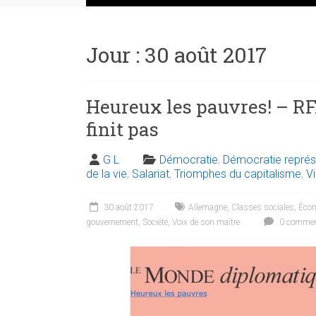
Jour :
30 août 2017
Heureux les pauvres! – RF
finit pas
G L
Démocratie
,
Démocratie représ
de la vie
,
Salariat
,
Triomphes du capitalisme
,
V
30 août 2017
Allemagne
,
Classes sociales
,
Éco
gouvernement
,
Société
,
Voix de son maître
0 commen