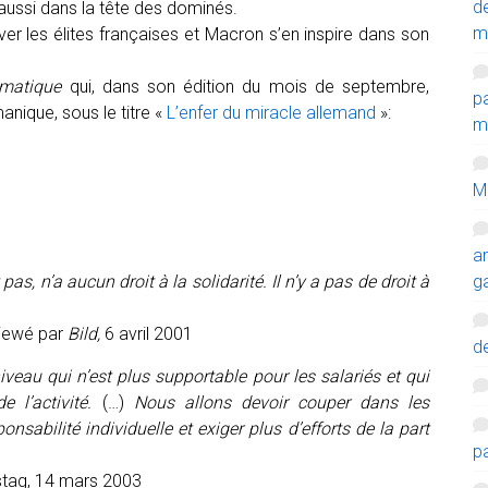
d
 aussi dans la tête des dominés.
m
ver les élites françaises et Macron s’en inspire dans son
matique
qui, dans son édition du mois de septembre,
p
ique, sous le titre «
L’enfer du miracle allemand
»:
mi
M
a
pas, n’a aucun droit à la solidarité. Il n’y a pas de droit à
g
viewé par
Bild,
6 avril 2001
de
iveau qui n’est plus supportable pour les salariés et qui
 l’activité.
(…)
Nous allons devoir couper dans les
nsabilité individuelle et exiger plus d’efforts de la part
p
stag, 14 mars 2003