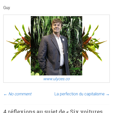
Guy
www.ulyces.co
←
No comment
La perfection du capitalisme
→
4 réflexions au sujet de «
Six voitures.