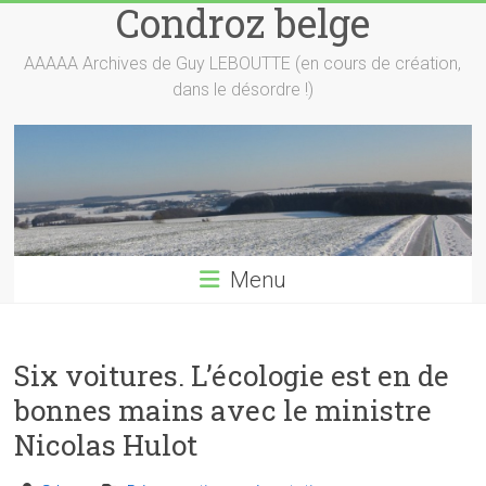
Condroz belge
Skip
to
content
AAAAA Archives de Guy LEBOUTTE (en cours de création,
dans le désordre !)
Menu
Six voitures. L’écologie est en de
bonnes mains avec le ministre
Nicolas Hulot