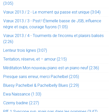
(3:05)
Vœux 2013 / 2 - Le moment qui passe est unique (3:04)
Vœux 2013 / 3 - Psst ! Éternelle basse de JSB, influence
nègre et oups, courage fuyons (1:05)
Vœux 2013 / 4 - Tourments de l'inconnu et plaisirs balisés
(2:26)
Lenteur trois lignes (3:07)
Tentation, réserve, et – amour (2:15)
Méditation Mon nouveau piano est un piano neuf (2:36)
Presque sans erreur, merci Pachelbel (2:05)
Bluesy Pachelbel & Pachelbelly Blues (2:29)
Ewa Naissance (1:33)
Czerny badine (2:27)
Pff_1 Syncope svp, mais pas dans les pommes (3:47)