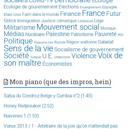
sociales
Covid-19
Ecologie
Elections
Ecologie de gouvernement
Espagne
Enseignement
France
Futur
Finance
Faim dans le monde
Etats-Unis
Grèce
Immigration
Justice climatique
Liège
Littérature
Mouvement social
Militarisme
Musique
Médias
Palestine
Pauvreté
Nucléaire
Patriotisme
PDF
Politique
Salariat
Région wallonne
Russie
Royaume-Uni
Sens de la vie
Socialisme de gouvernement
Voix de
Société
Violence
U.E.
Turquie
Urbanisme
son maître
Économistes
Mon piano (que des impros, hein)
Salsa du Condroz Belge y Cumbia n°2 (1:45)
Honey Rietjesuiker (2:52)
Naïveries 1 (1:53)
Vœux 2013 / 1 - Arbitraire de la joie qu'on n'attendait pas