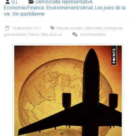
G L
Démocratie représentative
,
Economie/Finance
,
Environnement/climat
,
Les joies de la
vie
,
Vie quotidienne
16 décembre 2017
Classes sociales
,
Démocratie
,
Ecologie de
gouvernement
,
France
,
Sens de la vie
4 commentaires