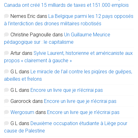
Canada ont créé 15 milliards de taxes et 151.000 emplois
Nemes Eric
dans
La Belgique parmi les 12 pays opposés
à l’interdiction des drones militaires robotisés
Christine Pagnoulle
dans
Un Guillaume Meurice
pédagogique sur : le capitalisme
Artur
dans
Sylvie Laurent, historienne et américaniste aux
propos « clairement à gauche »
G L
dans
Le miracle de l’ail contre les piqûres de guêpes,
abeilles et frelons
G L
dans
Encore un livre que je n’écrirai pas
Garorock
dans
Encore un livre que je n’écrirai pas
Wergosum
dans
Encore un livre que je n’écrirai pas
G L
dans
Deuxième occupation étudiante à Liège pour
cause de Palestine