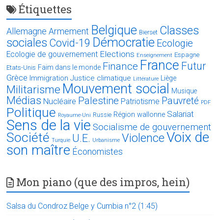
Étiquettes
Belgique
Classes
Allemagne
Armement
Bierset
Démocratie
sociales
Covid-19
Ecologie
Elections
Ecologie de gouvernement
Espagne
Enseignement
France
Futur
Finance
Faim dans le monde
Etats-Unis
Grèce
Immigration
Justice climatique
Liège
Littérature
Mouvement social
Militarisme
Musique
Médias
Palestine
Pauvreté
Nucléaire
Patriotisme
PDF
Politique
Salariat
Région wallonne
Russie
Royaume-Uni
Sens de la vie
Socialisme de gouvernement
Voix de
Société
Violence
U.E.
Turquie
Urbanisme
son maître
Économistes
Mon piano (que des impros, hein)
Salsa du Condroz Belge y Cumbia n°2 (1:45)