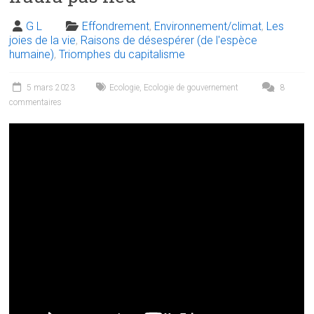
G L
Effondrement
,
Environnement/climat
,
Les
joies de la vie
,
Raisons de désespérer (de l'espèce
humaine)
,
Triomphes du capitalisme
5 mars 2023
Ecologie
,
Ecologie de gouvernement
8
commentaires