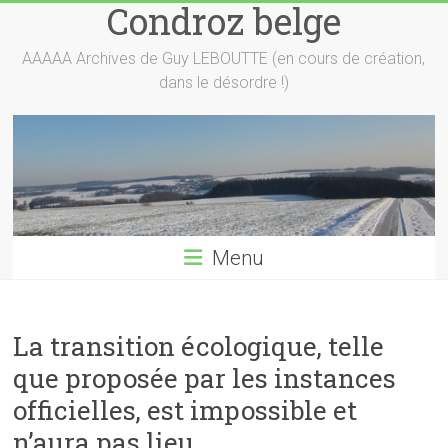
Condroz belge
Skip
to
content
AAAAA Archives de Guy LEBOUTTE (en cours de création,
dans le désordre !)
Menu
La transition écologique, telle
que proposée par les instances
officielles, est impossible et
n’aura pas lieu