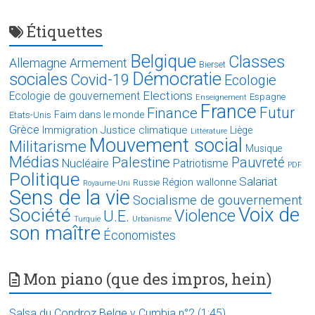
Étiquettes
Belgique
Classes
Allemagne
Armement
Bierset
Démocratie
sociales
Covid-19
Ecologie
Elections
Ecologie de gouvernement
Espagne
Enseignement
France
Futur
Finance
Faim dans le monde
Etats-Unis
Grèce
Immigration
Justice climatique
Liège
Littérature
Mouvement social
Militarisme
Musique
Médias
Palestine
Pauvreté
Nucléaire
Patriotisme
PDF
Politique
Salariat
Région wallonne
Russie
Royaume-Uni
Sens de la vie
Socialisme de gouvernement
Voix de
Société
Violence
U.E.
Turquie
Urbanisme
son maître
Économistes
Mon piano (que des impros, hein)
Salsa du Condroz Belge y Cumbia n°2 (1:45)