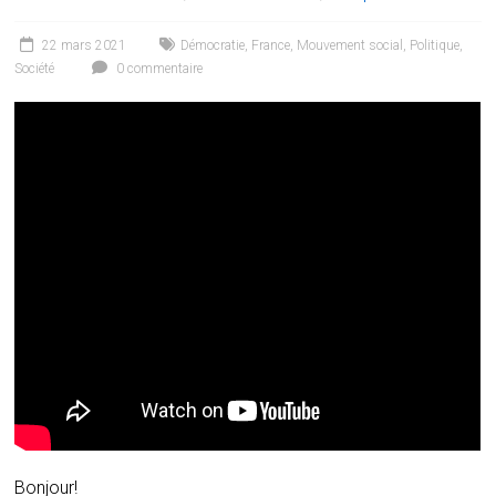
22 mars 2021
Démocratie
,
France
,
Mouvement social
,
Politique
,
Société
0 commentaire
Bonjour!