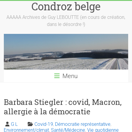
Condroz belge
Skip
to
content
AAAAA Archives de Guy LEBOUTTE (en cours de création,
dans le désordre !)
Menu
Barbara Stiegler : covid, Macron,
allergie à la démocratie
G L
Covid-19
,
Démocratie représentative
,
Environnement/climat
,
Santé/Médecine
,
Vie quotidienne