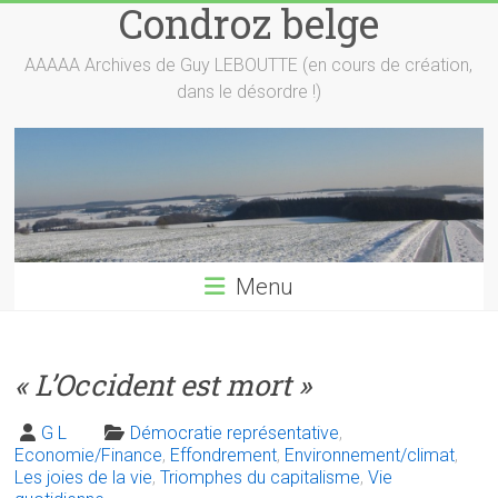
Condroz belge
Skip
to
content
AAAAA Archives de Guy LEBOUTTE (en cours de création,
dans le désordre !)
Menu
« L’Occident est mort »
G L
Démocratie représentative
,
Economie/Finance
,
Effondrement
,
Environnement/climat
,
Les joies de la vie
,
Triomphes du capitalisme
,
Vie