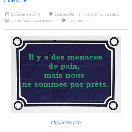
quotidienne
26 décembre 2015
Économistes
,
Faim dans le monde
,
Futur
,
Militarisme
,
Voix de son maître
1 commentaire
http://rezo.net/