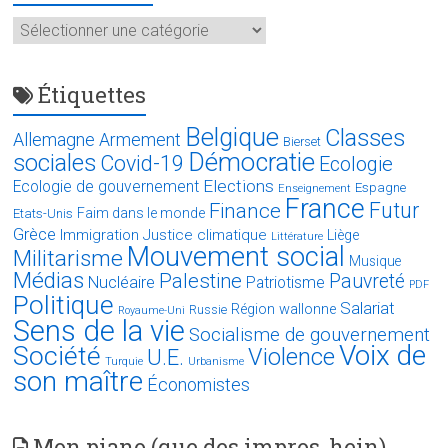
Catégories
Étiquettes
Belgique
Classes
Allemagne
Armement
Bierset
Démocratie
sociales
Covid-19
Ecologie
Elections
Ecologie de gouvernement
Espagne
Enseignement
France
Futur
Finance
Faim dans le monde
Etats-Unis
Grèce
Immigration
Justice climatique
Liège
Littérature
Mouvement social
Militarisme
Musique
Médias
Palestine
Pauvreté
Nucléaire
Patriotisme
PDF
Politique
Salariat
Région wallonne
Russie
Royaume-Uni
Sens de la vie
Socialisme de gouvernement
Voix de
Société
Violence
U.E.
Turquie
Urbanisme
son maître
Économistes
Mon piano (que des impros, hein)