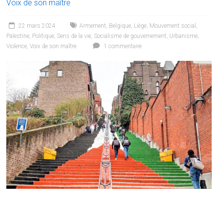
Voix de son maître
22 mars 2024
Armement
,
Belgique
,
Liège
,
Mouvement social
,
Palestine
,
Politique
,
Sens de la vie
,
Socialisme de gouvernement
,
Urbanisme
,
Violence
,
Voix de son maître
1 commentaire