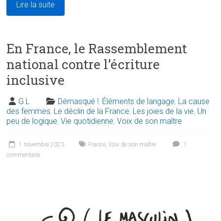
Lire la suite
En France, le Rassemblement
national contre l’écriture
inclusive
G L
Démasqué !
,
Éléments de langage
,
La cause
des femmes
,
Le déclin de la France
,
Les joies de la vie
,
Un
peu de logique
,
Vie quotidienne
,
Voix de son maître
1 novembre 2023
France
,
Voix de son maître
1
commentaire