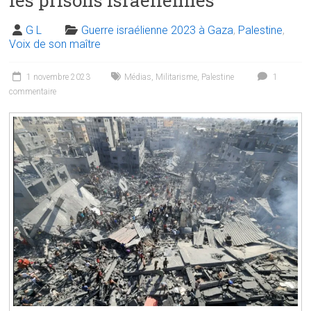
G L
Guerre israélienne 2023 à Gaza
,
Palestine
,
Voix de son maître
1 novembre 2023
Médias
,
Militarisme
,
Palestine
1
commentaire