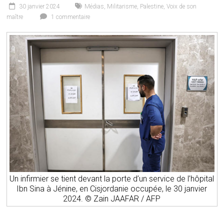
30 janvier 2024
Médias
,
Militarisme
,
Palestine
,
Voix de son
maître
1 commentaire
Un infirmier se tient devant la porte d’un service de l’hôpital
Ibn Sina à Jénine, en Cisjordanie occupée, le 30 janvier
2024. © Zain JAAFAR / AFP