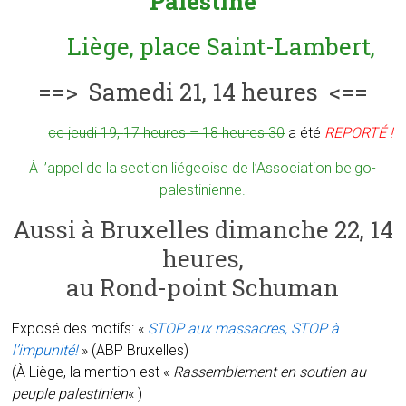
Palestine
Liège, place Saint-Lambert,
==> Samedi 21, 14 heures <==
ce jeudi 19,
17 heures – 18 heures 30
a été
REPORTÉ !
À l’appel de la section liégeoise de l’
Association belgo-
palestinienne
.
Aussi à Bruxelles dimanche 22, 14
heures,
au Rond-point Schuman
Exposé des motifs: «
STOP aux massacres, STOP à
l’impunité!
» (ABP Bruxelles)
(À Liège, la mention est «
Rassemblement en soutien au
peuple palestinien
« )