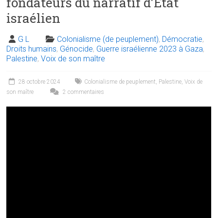
fondateurs du narratif d’État
israélien
G L
Colonialisme (de peuplement)
,
Démocratie
,
Droits humains
,
Génocide
,
Guerre israélienne 2023 à Gaza
,
Palestine
,
Voix de son maître
28 octobre 2024
Colonialisme de peuplement
,
Palestine
,
Voix de
son maître
2 commentaires