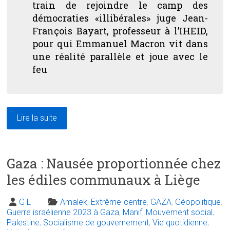
train de rejoindre le camp des
démocraties «illibérales» juge Jean-
François Bayart, professeur à l’IHEID,
pour qui Emmanuel Macron vit dans
une réalité parallèle et joue avec le
feu
Lire la suite
Gaza : Nausée proportionnée chez
les édiles communaux à Liège
G L
Amalek
,
Extrême-centre
,
GAZA
,
Géopolitique
,
Guerre israélienne 2023 à Gaza
,
Manif
,
Mouvement social
,
Palestine
,
Socialisme de gouvernement
,
Vie quotidienne
,