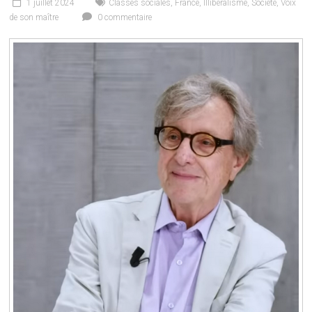
1 juillet 2024
Classes sociales
,
France
,
Illibéralisme
,
Société
,
Voix
de son maître
0 commentaire