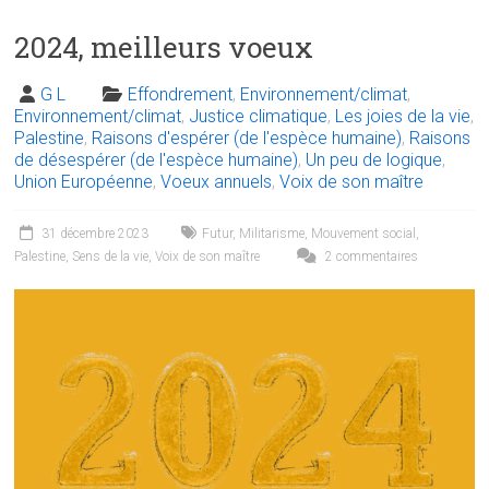
2024, meilleurs voeux
G L
Effondrement
,
Environnement/climat
,
Environnement/climat
,
Justice climatique
,
Les joies de la vie
,
Palestine
,
Raisons d'espérer (de l'espèce humaine)
,
Raisons
de désespérer (de l'espèce humaine)
,
Un peu de logique
,
Union Européenne
,
Voeux annuels
,
Voix de son maître
31 décembre 2023
Futur
,
Militarisme
,
Mouvement social
,
Palestine
,
Sens de la vie
,
Voix de son maître
2 commentaires