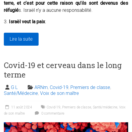
terre, et c’est pour cette raison qu’ils sont devenus des
réfugié
s. Israël n’y a aucune responsabilité.
3.
Israël veut la paix
.
Lire la suite
Covid-19 et cerveau dans le long
terme
G L
ARNm
,
Covid-19
,
Premiers de classe
,
Santé/Médecine
,
Voix de son maître
11 août 2024
Covid-19
,
Premiers de classe
,
Santé/médecine
,
Voix
de son maître
0 commentaire