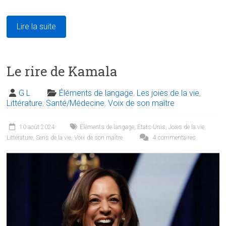
Lire la suite
Le rire de Kamala
G L
Éléments de langage
,
Les joies de la vie
,
Littérature
,
Santé/Médecine
,
Voix de son maître
10 août 2024
Éléments de langage
,
Etats-Unis
,
Joies de la vie
,
Littérature
,
Sens de la vie
,
Voix de son maître
4 commentaires