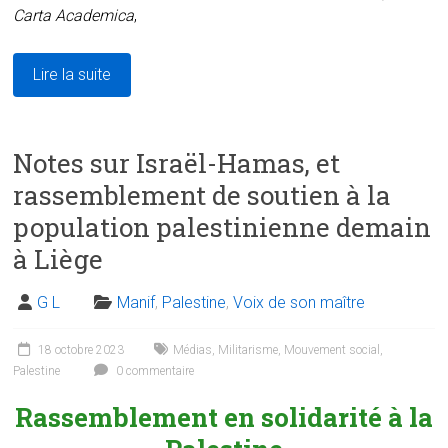
Carta Academica
,
Lire la suite
Notes sur Israël-Hamas, et
rassemblement de soutien à la
population palestinienne demain
à Liège
G L
Manif
,
Palestine
,
Voix de son maître
18 octobre 2023
Médias
,
Militarisme
,
Mouvement social
,
Palestine
0 commentaire
Rassemblement en solidarité à la