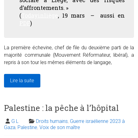
sociale à Liège, avec des risques
d’affrontements. »
(
Todayinliège
, 19 mars – aussi en
PDF
)
La première échevine, chef de file du deuxième parti de la
majorité communale (Mouvement Réformateur, libéral), a
repris à son tour les mêmes éléments de langage,
Lire la suite
Palestine : la pêche à l’hôpital
G L
Droits humains
,
Guerre israélienne 2023 à
Gaza
,
Palestine
,
Voix de son maître