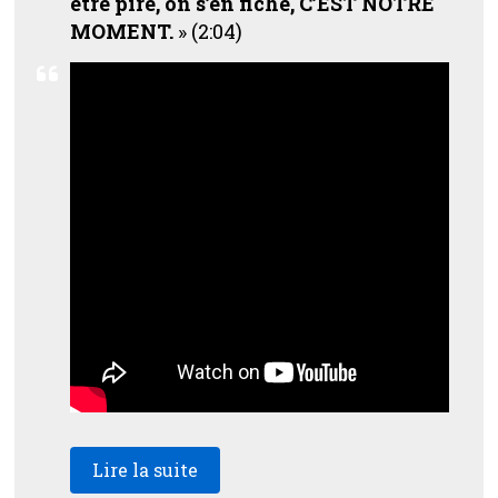
être pire, on s’en fiche, C’EST NOTRE
MOMENT.
» (2:04)
Lire la suite