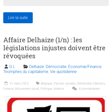
Lire la suite
Affaire Delhaize (1/n) : les
législations injustes doivent être
révoquées
G L
Delhaize
,
Démocratie
,
Economie/Finance
,
Triomphes du capitalisme
,
Vie quotidienne
31 mars 2023
Belgique
,
Classes sociales
,
Démocratie
,
Elections
,
Finance
,
Mouvement social
,
Politique
,
Violence
6 commentaires