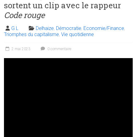
sortent un clip avec le rappeur
Code rouge
G L
Delhaize
,
Démocratie
,
Economie/Finance
,
Triomphes du capitalisme
,
Vie quotidienne
2 mai 2023
0 commentaire