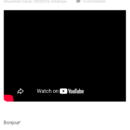
Mouvement social
,
URGENCE climatique
0 commentaire
Bonjour!