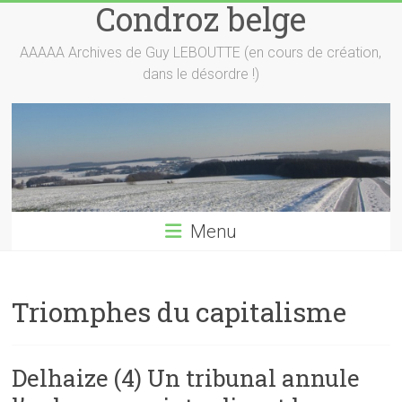
Condroz belge
Skip
to
content
AAAAA Archives de Guy LEBOUTTE (en cours de création,
dans le désordre !)
Menu
Triomphes du capitalisme
Delhaize (4) Un tribunal annule