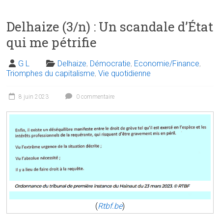
Delhaize (3/n) : Un scandale d’État
qui me pétrifie
G L
Delhaize
,
Démocratie
,
Economie/Finance
,
Triomphes du capitalisme
,
Vie quotidienne
8 juin 2023
0 commentaire
(
Rtbf.be
)