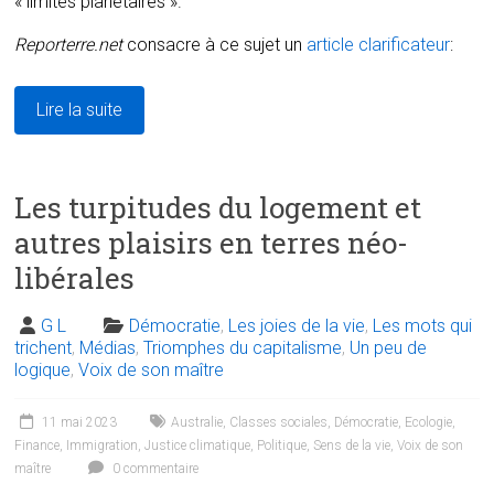
« limites planétaires ».
Reporterre.net
consacre à ce sujet un
article clarificateur
:
Lire la suite
Les turpitudes du logement et
autres plaisirs en terres néo-
libérales
G L
Démocratie
,
Les joies de la vie
,
Les mots qui
trichent
,
Médias
,
Triomphes du capitalisme
,
Un peu de
logique
,
Voix de son maître
11 mai 2023
Australie
,
Classes sociales
,
Démocratie
,
Ecologie
,
Finance
,
Immigration
,
Justice climatique
,
Politique
,
Sens de la vie
,
Voix de son
maître
0 commentaire