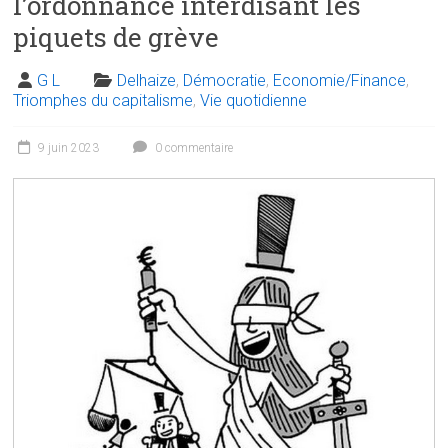
l’ordonnance interdisant les
piquets de grève
G L
Delhaize
,
Démocratie
,
Economie/Finance
,
Triomphes du capitalisme
,
Vie quotidienne
9 juin 2023
0 commentaire