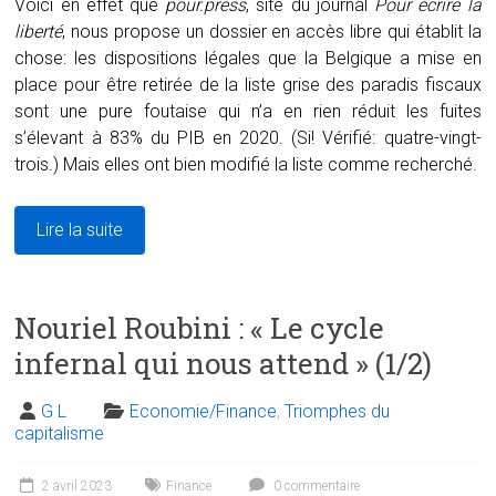
Voici en effet que
pour.press
, site du journal
Pour écrire la
liberté
, nous propose un dossier en accès libre qui établit la
chose: les dispositions légales que la Belgique a mise en
place pour être retirée de la liste grise des paradis fiscaux
sont une pure foutaise qui n’a en rien réduit les fuites
s’élevant à 83% du PIB en 2020. (Si! Vérifié: quatre-vingt-
trois.) Mais elles ont bien modifié la liste comme recherché.
Lire la suite
Nouriel Roubini : « Le cycle
infernal qui nous attend » (1/2)
G L
Economie/Finance
,
Triomphes du
capitalisme
2 avril 2023
Finance
0 commentaire