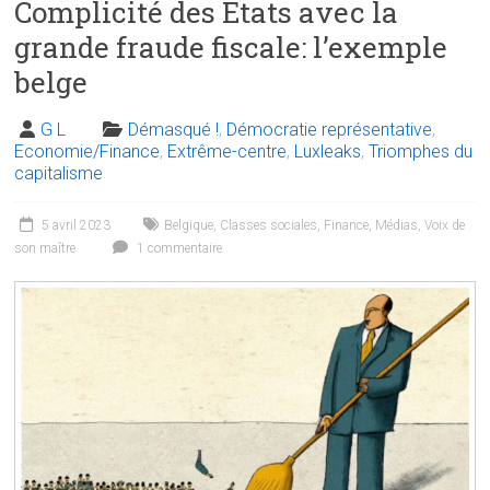
Complicité des Etats avec la
grande fraude fiscale: l’exemple
belge
G L
Démasqué !
,
Démocratie représentative
,
Economie/Finance
,
Extrême-centre
,
Luxleaks
,
Triomphes du
capitalisme
5 avril 2023
Belgique
,
Classes sociales
,
Finance
,
Médias
,
Voix de
son maître
1 commentaire