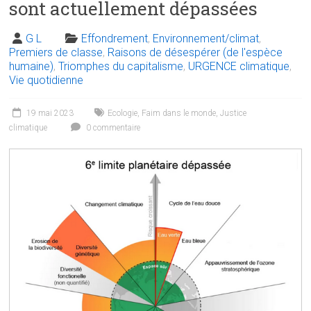
sont actuellement dépassées
G L
Effondrement
,
Environnement/climat
,
Premiers de classe
,
Raisons de désespérer (de l'espèce
humaine)
,
Triomphes du capitalisme
,
URGENCE climatique
,
Vie quotidienne
19 mai 2023
Ecologie
,
Faim dans le monde
,
Justice
climatique
0 commentaire