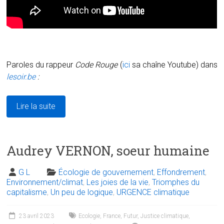
Paroles du rappeur
Code Rouge
(
ici
sa chaîne Youtube) dans
lesoir.be
:
Lire la suite
Audrey VERNON, soeur humaine
G L
Écologie de gouvernement
,
Effondrement
,
Environnement/climat
,
Les joies de la vie
,
Triomphes du
capitalisme
,
Un peu de logique
,
URGENCE climatique
23 avril 2023
Ecologie
,
France
,
Futur
,
Justice climatique
,