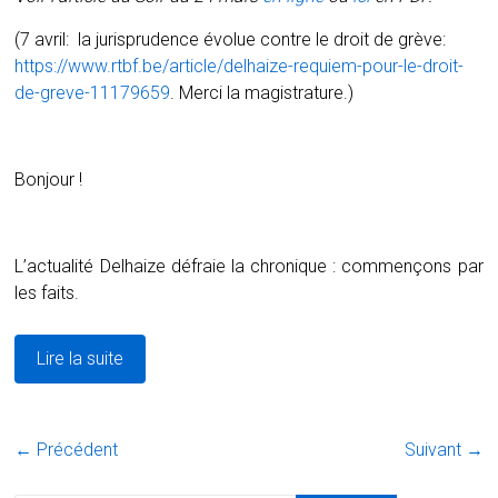
(7 avril: la jurisprudence évolue contre le droit de grève:
https://www.rtbf.be/article/delhaize-requiem-pour-le-droit-
de-greve-11179659
. Merci la magistrature.)
Bonjour !
L’actualité Delhaize défraie la chronique : commençons par
les faits.
Lire la suite
← Précédent
Suivant →