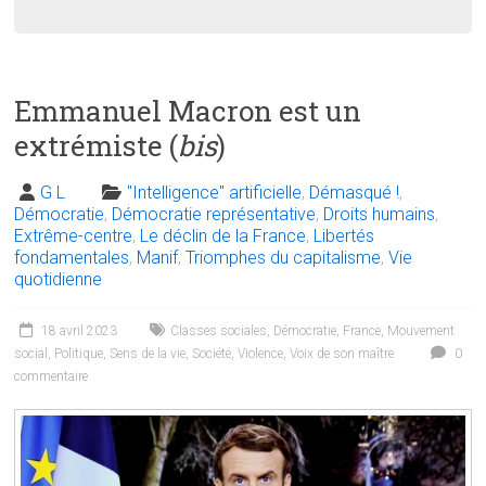
Emmanuel Macron est un
extrémiste (
bis
)
G L
"Intelligence" artificielle
,
Démasqué !
,
Démocratie
,
Démocratie représentative
,
Droits humains
,
Extrême-centre
,
Le déclin de la France
,
Libertés
fondamentales
,
Manif
,
Triomphes du capitalisme
,
Vie
quotidienne
18 avril 2023
Classes sociales
,
Démocratie
,
France
,
Mouvement
social
,
Politique
,
Sens de la vie
,
Société
,
Violence
,
Voix de son maître
0
commentaire